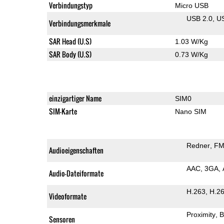
Verbindungstyp
Micro USB
USB 2.0
U
Verbindungsmerkmale
SAR Head (U.S)
1.03 W/Kg
SAR Body (U.S)
0.73 W/Kg
einzigartiger Name
SIM0
SIM-Karte
Nano SIM
Redner
FM
Audioeigenschaften
AAC
3GA
Audio-Dateiformate
H.263
H.2
Videoformate
Proximity
B
Sensoren