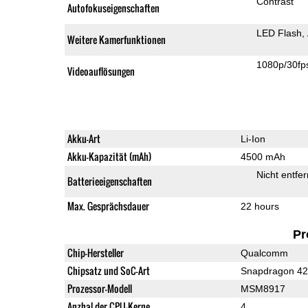
Contrast
Autofokuseigenschaften
LED Flash
Weitere Kamerfunktionen
1080p/30fp
Videoauflösungen
Akku-Art
Li-Ion
Akku-Kapazität (mAh)
4500 mAh
Nicht entfe
Batterieeigenschaften
Max. Gesprächsdauer
22 hours
Pr
Chip-Hersteller
Qualcomm
Chipsatz und SoC-Art
Snapdragon 4
Prozessor-Modell
MSM8917
Anzhal der CPU-Kerne
4