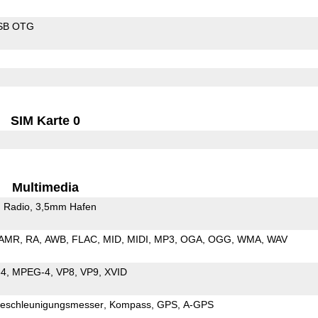
SB OTG
SIM Karte 0
Multimedia
 Radio
3,5mm Hafen
AMR
RA
AWB
FLAC
MID
MIDI
MP3
OGA
OGG
WMA
WAV
64
MPEG-4
VP8
VP9
XVID
eschleunigungsmesser
Kompass
GPS
A-GPS