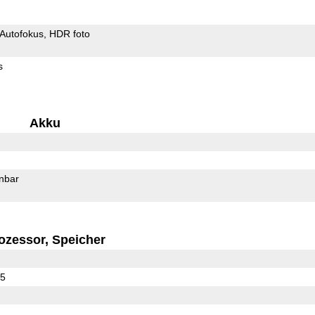
Autofokus
HDR foto
s
Akku
rnbar
ozessor, Speicher
25