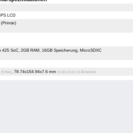
 IPS LCD
2
(Primär)
n 425 SoC
2GB RAM
16GB Speicherung
MicroSDXC
g
, 78.74x154.94x7.6 mm
(5.8oz)
(3.10 x 6.10 x 0.30 inches)