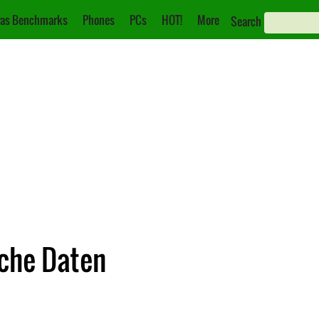
as Benchmarks
Phones
PCs
HOT!
More
Search
sche Daten