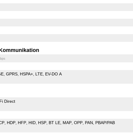
Kommunikation
bps
GE
GPRS
HSPA+
LTE
EV-DO A
Fi Direct
CP
HDP
HFP
HID
HSP
BT LE
MAP
OPP
PAN
PBAP/PAB