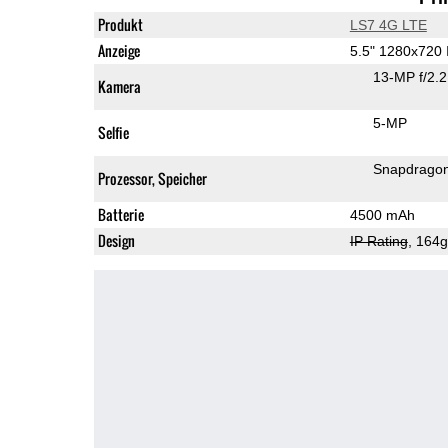
Produkt
LS7 4G LTE
Anzeige
5.5" 1280x720
13-MP f/2.
Kamera
5-MP
Selfie
Snapdrago
Prozessor, Speicher
Batterie
4500 mAh
Design
IP Rating
, 164