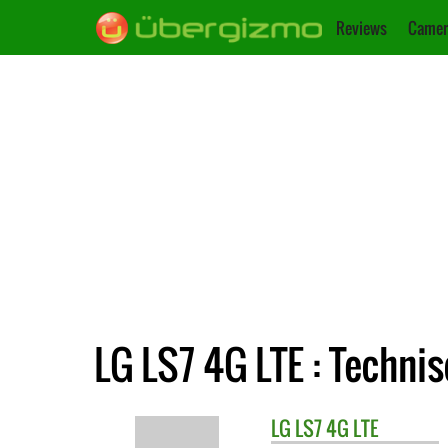
Reviews
Camer
LG LS7 4G LTE : Techni
LG
LS7 4G LTE