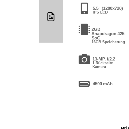
5.5" (1280x720)
IPS LCD
2GB
Snapdragon 425
SoC
16GB Speicherung
13-MP, f/2.2
1 Rückseite
Kamera
4500 mAh
Pri