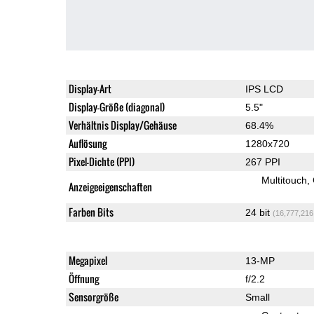
Display-Art
IPS LCD
Display-Größe (diagonal)
5.5"
Verhältnis Display/Gehäuse
68.4%
Auflösung
1280x720
Pixel-Dichte (PPI)
267 PPI
Multitouch
Anzeigeeigenschaften
Farben Bits
24 bit
(16,777,216
Megapixel
13-MP
Öffnung
f/2.2
Sensorgröße
Small