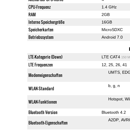
CPU-Frequenz
1.4 GHz
RAM
2GB
Interne Speichergröße
16GB
Speicherkarten
MicroSDXC
Betriebssystem
Android 7.0
LTE-Kategorie (Down)
LTE CAT4
150 M
LTE Frequenzen
12, 25, 26, 41
UMTS
ED
Modemeigenschaften
b
g
n
WLAN-Standard
Hotspot
Wi
WLAN-Funktionen
Bluetooth Version
Bluetooth 4.2
A2DP
AVR
Bluetooth-Eigenschaften