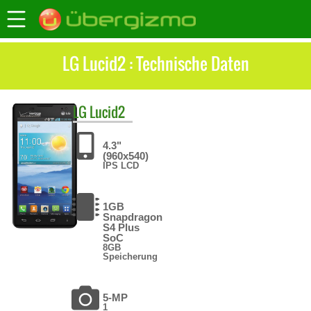
LG Lucid2 : Technische Daten
LG
Lucid2
4.3"
(960x540)
IPS LCD
1GB
Snapdragon
S4 Plus
SoC
8GB
Speicherung
5-MP
1