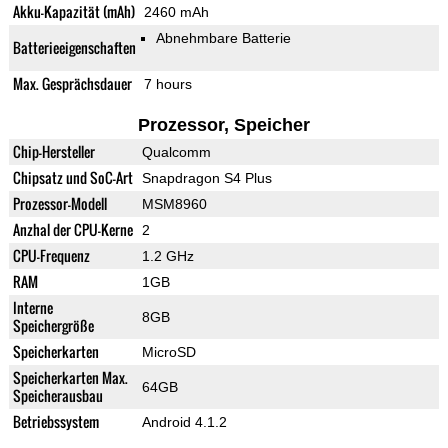
Akku-Kapazität (mAh)
2460 mAh
Abnehmbare Batterie
Batterieeigenschaften
Max. Gesprächsdauer
7 hours
Prozessor, Speicher
Chip-Hersteller
Qualcomm
Chipsatz und SoC-Art
Snapdragon S4 Plus
Prozessor-Modell
MSM8960
Anzhal der CPU-Kerne
2
CPU-Frequenz
1.2 GHz
RAM
1GB
Interne
8GB
Speichergröße
Speicherkarten
MicroSD
Speicherkarten Max.
64GB
Speicherausbau
Betriebssystem
Android 4.1.2