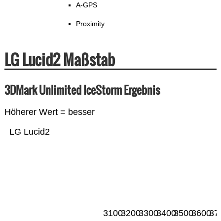
A-GPS
Proximity
LG Lucid2 Maßstab
3DMark Unlimited IceStorm Ergebnis
Höherer Wert = besser
LG Lucid2
3100
3200
3300
3400
3500
3600
37