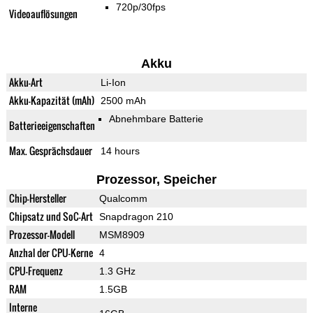
720p/30fps
Videoauflösungen
Akku
Akku-Art
Li-Ion
Akku-Kapazität (mAh)
2500 mAh
Abnehmbare Batterie
Batterieeigenschaften
Max. Gesprächsdauer
14 hours
Prozessor, Speicher
Chip-Hersteller
Qualcomm
Chipsatz und SoC-Art
Snapdragon 210
Prozessor-Modell
MSM8909
Anzhal der CPU-Kerne
4
CPU-Frequenz
1.3 GHz
RAM
1.5GB
Interne