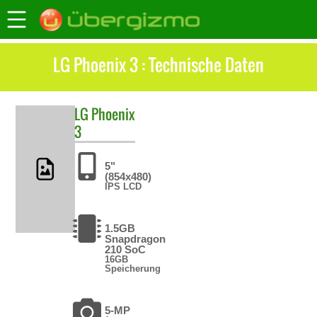
LG Phoenix 3 : Technische Daten
LG
Phoenix
3
5"
(854x480)
IPS LCD
1.5GB
Snapdragon
210 SoC
16GB
Speicherung
5-MP