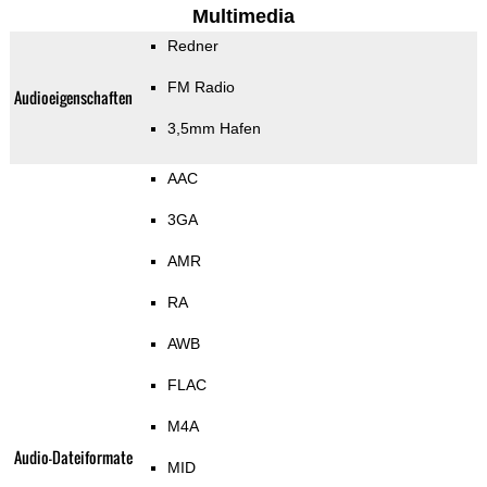
Multimedia
Redner
FM Radio
Audioeigenschaften
3,5mm Hafen
AAC
3GA
AMR
RA
AWB
FLAC
M4A
Audio-Dateiformate
MID