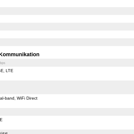
Kommunikation
bps
GE
LTE
al-band
WiFi Direct
LE
ützt