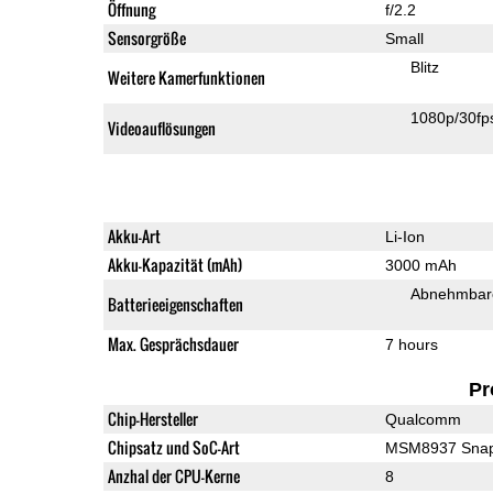
Öffnung
f/2.2
Sensorgröße
Small
Blitz
Weitere Kamerfunktionen
1080p/30fp
Videoauflösungen
Akku-Art
Li-Ion
Akku-Kapazität (mAh)
3000 mAh
Abnehmbare
Batterieeigenschaften
Max. Gesprächsdauer
7 hours
Pr
Chip-Hersteller
Qualcomm
Chipsatz und SoC-Art
MSM8937 Snap
Anzhal der CPU-Kerne
8