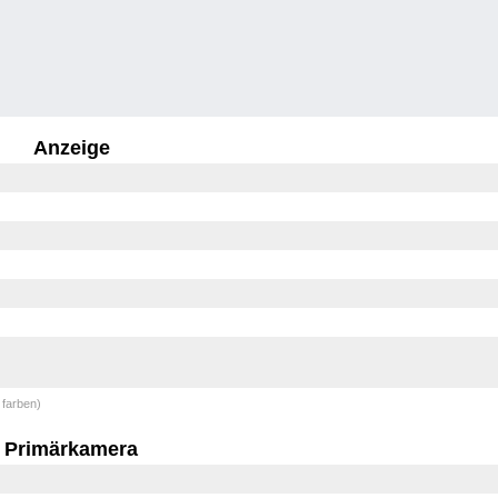
Anzeige
 farben)
Primärkamera