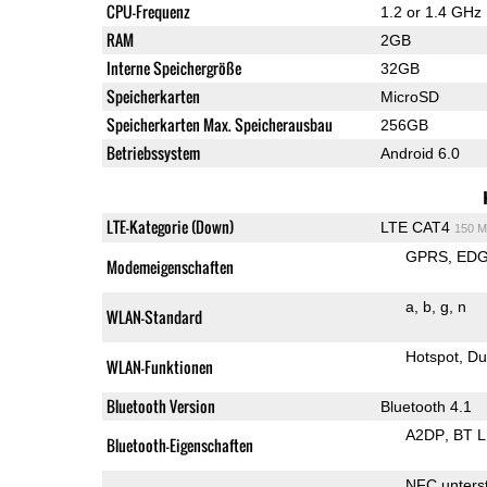
CPU-Frequenz
1.2 or 1.4 GHz
RAM
2GB
Interne Speichergröße
32GB
Speicherkarten
MicroSD
Speicherkarten Max. Speicherausbau
256GB
Betriebssystem
Android 6.0
LTE-Kategorie (Down)
LTE CAT4
150 M
GPRS
ED
Modemeigenschaften
a
b
g
n
WLAN-Standard
Hotspot
Du
WLAN-Funktionen
Bluetooth Version
Bluetooth 4.1
A2DP
BT 
Bluetooth-Eigenschaften
NFC unterst