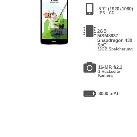
5.7" (1920x1080)
IPS LCD
2GB
MSM8937
Snapdragon 430
SoC
32GB Speicherung
16-MP, f/2.2
1 Rückseite
Kamera
3000 mAh