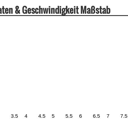
Daten & Geschwindigkeit Maßstab
3.5
4
4.5
5
5.5
6
6.5
7
7.5