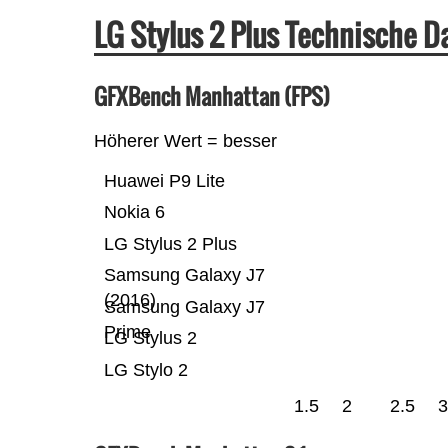
LG Stylus 2 Plus Technische 
GFXBench Manhattan (FPS)
Höherer Wert = besser
Huawei P9 Lite
Nokia 6
LG Stylus 2 Plus
Samsung Galaxy J7
(2016)
Samsung Galaxy J7
Prime
LG Stylus 2
LG Stylo 2
1.5
2
2.5
3