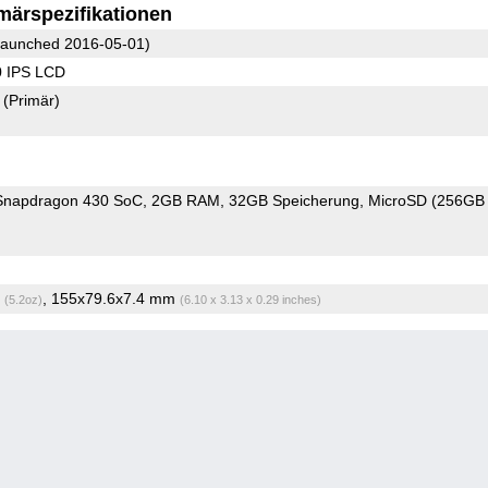
märspezifikationen
aunched 2016-05-01)
0 IPS LCD
2
(Primär)
napdragon 430 SoC
2GB RAM
32GB Speicherung
MicroSD (256GB
g
, 155x79.6x7.4 mm
(5.2oz)
(6.10 x 3.13 x 0.29 inches)