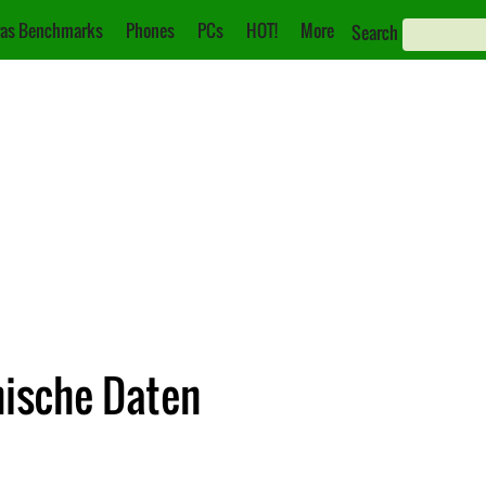
as Benchmarks
Phones
PCs
HOT!
More
Search
nische Daten