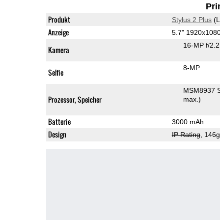
Pri
Produkt
Stylus 2 Plus
(L
Anzeige
5.7" 1920x108
16-MP f/2.
Kamera
8-MP
Selfie
MSM8937 S
Prozessor, Speicher
max.)
Batterie
3000 mAh
Design
IP Rating
, 146