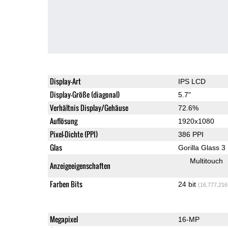
Display-Art
IPS LCD
Display-Größe (diagonal)
5.7"
Verhältnis Display/Gehäuse
72.6%
Auflösung
1920x1080
Pixel-Dichte (PPI)
386 PPI
Glas
Gorilla Glass 3
Multitouch
Anzeigeeigenschaften
Farben Bits
24 bit
(16,777,216
Megapixel
16-MP