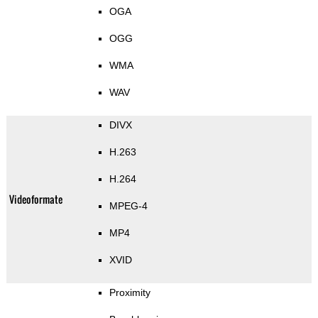
OGA
OGG
WMA
WAV
DIVX
H.263
H.264
Videoformate
MPEG-4
MP4
XVID
Proximity