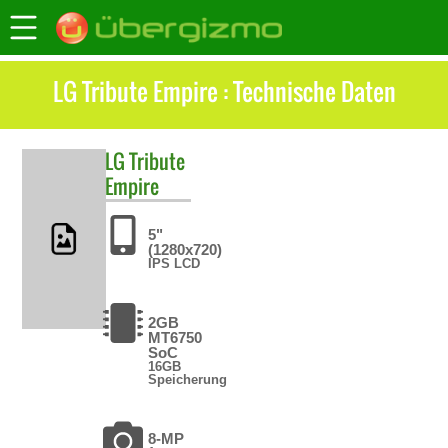
LG Tribute Empire : Technische Daten
LG
Tribute
Empire
5"
(1280x720)
IPS LCD
2GB
MT6750
SoC
16GB
Speicherung
8-MP