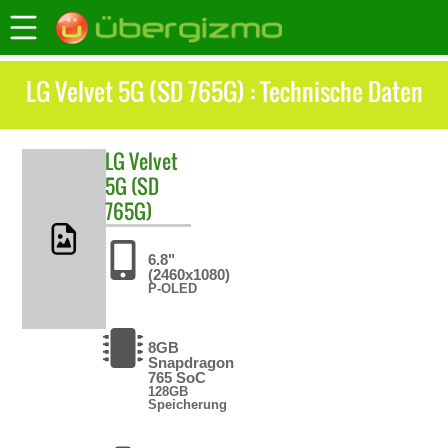
LG Velvet 5G (SD 765G) : Technische Daten
LG
Velvet
5G (SD
765G)
6.8"
(2460x1080)
P-OLED
8GB
Snapdragon
765 SoC
128GB
Speicherung