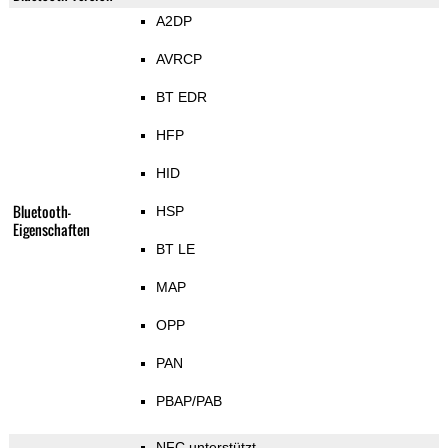
A2DP
AVRCP
BT EDR
HFP
HID
Bluetooth-
HSP
Eigenschaften
BT LE
MAP
OPP
PAN
PBAP/PAB
NFC unterstützt