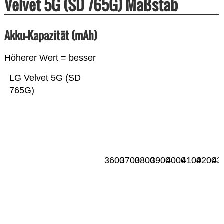
Velvet 5G (SD 765G) Maßstab
Akku-Kapazität (mAh)
Höherer Wert = besser
LG Velvet 5G (SD
765G)
3600
3700
3800
3900
4000
4100
4200
43