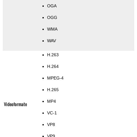
OGA
OGG
WMA
WAV
H.263
H.264
MPEG-4
H.265
MP4
Videoformate
VC-1
VP8
VP9