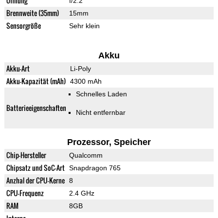
Öffnung
f/2.2
Brennweite (35mm)
15mm
Sensorgröße
Sehr klein
Akku
Akku-Art
Li-Poly
Akku-Kapazität (mAh)
4300 mAh
Schnelles Laden
Batterieeigenschaften
Nicht entfernbar
Prozessor, Speicher
Chip-Hersteller
Qualcomm
Chipsatz und SoC-Art
Snapdragon 765
Anzhal der CPU-Kerne
8
CPU-Frequenz
2.4 GHz
RAM
8GB