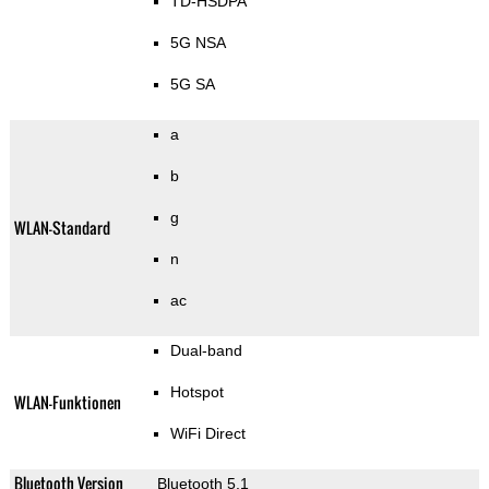
TD-HSDPA
5G NSA
5G SA
a
b
g
WLAN-Standard
n
ac
Dual-band
Hotspot
WLAN-Funktionen
WiFi Direct
Bluetooth Version
Bluetooth 5.1