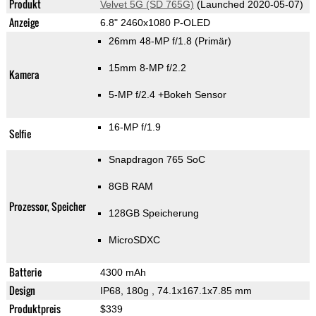
Produkt
Velvet 5G (SD 765G)
(Launched 2020-05-07)
Anzeige
6.8" 2460x1080 P-OLED
26mm 48-MP f/1.8
(Primär)
15mm 8-MP f/2.2
Kamera
5-MP f/2.4
+Bokeh Sensor
16-MP f/1.9
Selfie
Snapdragon 765 SoC
8GB RAM
Prozessor, Speicher
128GB Speicherung
MicroSDXC
Batterie
4300 mAh
Design
IP68, 180g
, 74.1x167.1x7.85 mm
Produktpreis
$339