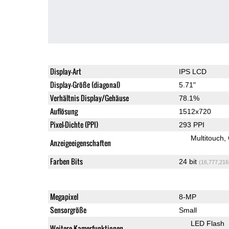
Display-Art
IPS LCD
Display-Größe (diagonal)
5.71"
Verhältnis Display/Gehäuse
78.1%
Auflösung
1512x720
Pixel-Dichte (PPI)
293 PPI
Multitouch
Anzeigeeigenschaften
Farben Bits
24 bit
(16,777,216
Megapixel
8-MP
Sensorgröße
Small
LED Flash
Weitere Kamerfunktionen