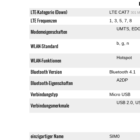
LTE-Kategorie (Down)
LTE CAT7
301 M
LTE Frequenzen
1, 3, 5, 7, 8
UMTS
ED
Modemeigenschaften
b
g
n
WLAN-Standard
Hotspot
WLAN-Funktionen
Bluetooth Version
Bluetooth 4.1
A2DP
Bluetooth-Eigenschaften
Verbindungstyp
Micro USB
USB 2.0
U
Verbindungsmerkmale
einzigartiger Name
SIM0