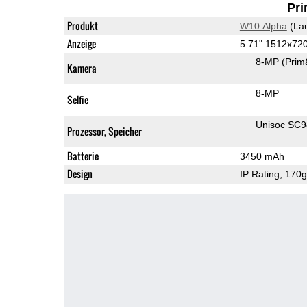
Pri
Produkt
W10 Alpha
(La
Anzeige
5.71" 1512x72
8-MP
(Prim
Kamera
8-MP
Selfie
Unisoc SC
Prozessor, Speicher
Batterie
3450 mAh
Design
IP Rating
, 170