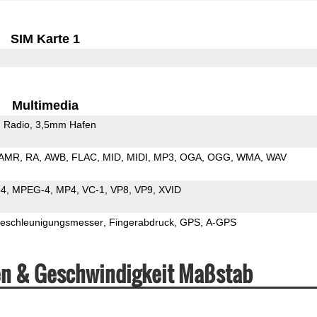
SIM Karte 1
Multimedia
 Radio
3,5mm Hafen
AMR
RA
AWB
FLAC
MID
MIDI
MP3
OGA
OGG
WMA
WAV
64
MPEG-4
MP4
VC-1
VP8
VP9
XVID
eschleunigungsmesser
Fingerabdruck
GPS
A-GPS
en & Geschwindigkeit Maßstab