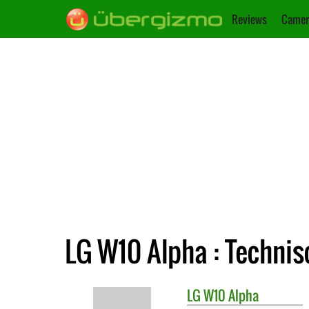
Reviews
Camer
LG W10 Alpha : Techni
LG
W10 Alpha