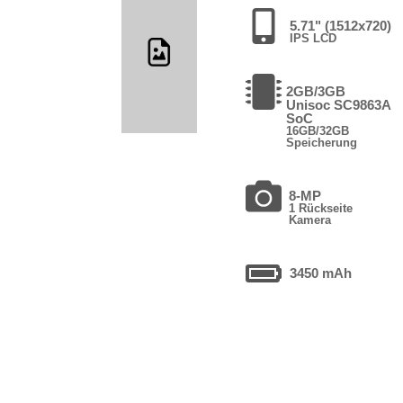
5.71" (1512x720)
IPS LCD
2GB/3GB
Unisoc SC9863A
SoC
16GB/32GB
Speicherung
8-MP
1 Rückseite
Kamera
3450 mAh