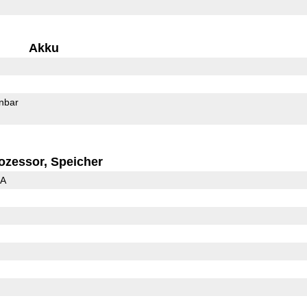
Akku
rnbar
ozessor, Speicher
3A