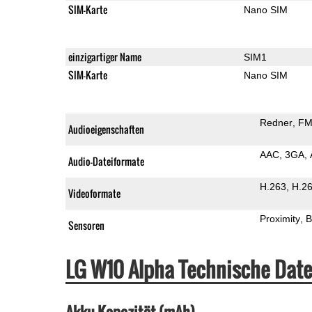
SIM-Karte
Nano SIM
einzigartiger Name
SIM1
SIM-Karte
Nano SIM
Redner
FM
Audioeigenschaften
AAC
3GA
Audio-Dateiformate
H.263
H.2
Videoformate
Proximity
B
Sensoren
LG W10 Alpha Technische Dat
Akku-Kapazität (mAh)