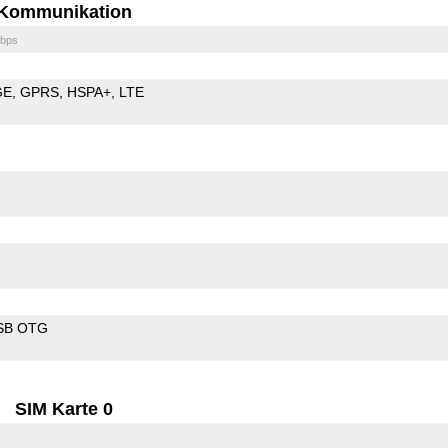
Kommunikation
bps
GE
GPRS
HSPA+
LTE
SB OTG
SIM Karte 0