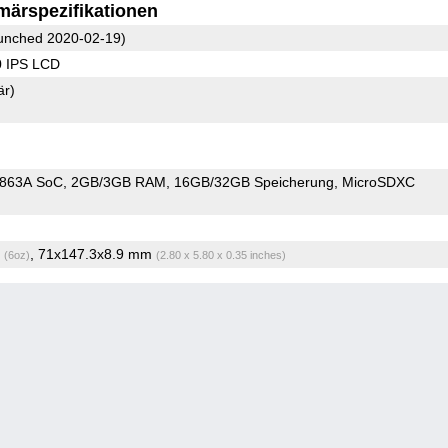
märspezifikationen
unched 2020-02-19)
0 IPS LCD
är)
9863A SoC
2GB/3GB RAM
16GB/32GB Speicherung
MicroSDXC
g
, 71x147.3x8.9 mm
(6oz)
(2.80 x 5.80 x 0.35 inches)