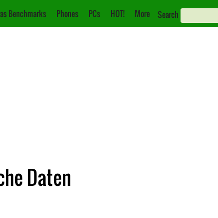
as Benchmarks
Phones
PCs
HOT!
More
Search
sche Daten