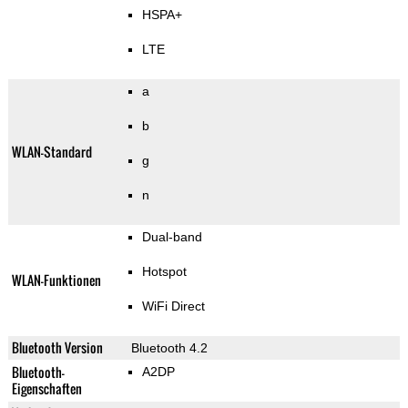
HSPA+
LTE
a
b
WLAN-Standard
g
n
Dual-band
Hotspot
WLAN-Funktionen
WiFi Direct
Bluetooth Version
Bluetooth 4.2
Bluetooth-
A2DP
Eigenschaften