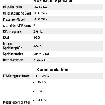
Prozessor, Speicher
Chip-Hersteller
MediaTek
Chipsatz und SoC-Art
MT6762)
Prozessor-Modell
MT6762)
Anzhal der CPU-Kerne
8
CPU-Frequenz
2 GHz
RAM
3GB
Interne
32GB
Speichergröße
Speicherkarten
MicroSDXC
Betriebssystem
Android 9.0
Kommunikation
LTE-Kategorie (Down)
LTE CAT6
UMTS
EDGE
GPRS
Modemeigenschaften