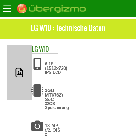
LG W10 : Technische Daten
LG
W10
6.19"
(1512x720)
IPS LCD
3GB
MT6762)
SoC
32GB
Speicherung
13-MP,
f/2, OIS
2