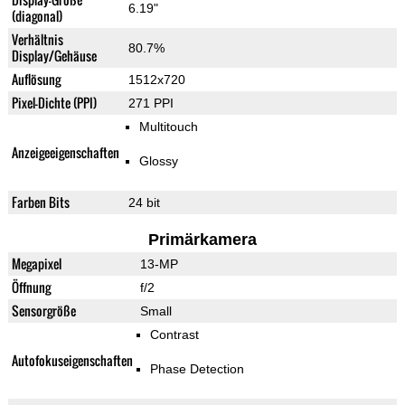
6.19"
(diagonal)
Verhältnis
80.7%
Display/Gehäuse
Auflösung
1512x720
Pixel-Dichte (PPI)
271 PPI
Multitouch
Anzeigeeigenschaften
Glossy
Farben Bits
24 bit
Primärkamera
Megapixel
13-MP
Öffnung
f/2
Sensorgröße
Small
Contrast
Autofokuseigenschaften
Phase Detection