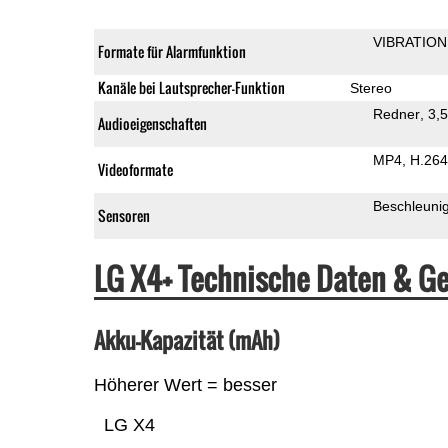
VIBRATION
Formate für Alarmfunktion
Kanäle bei Lautsprecher-Funktion
Stereo
Redner
3,
Audioeigenschaften
MP4
H.264
Videoformate
Beschleuni
Sensoren
LG X4+ Technische Daten & G
Akku-Kapazität (mAh)
Höherer Wert = besser
LG X4