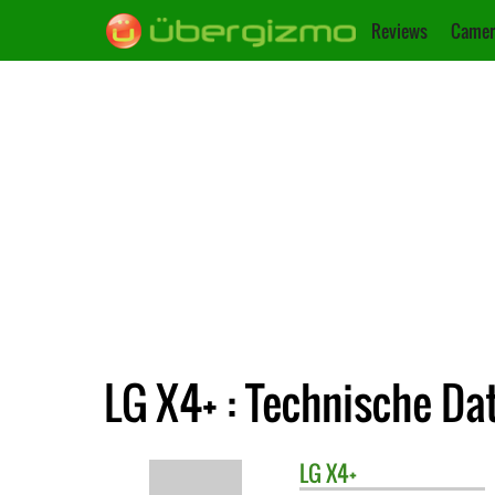
Reviews
Camer
LG X4+ : Technische Da
LG
X4+