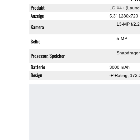
Produkt
LG X4+
(Launc
Anzeige
5.3" 1280x720
13-MP f/2.
Kamera
5-MP
Selfie
Snapdrago
Prozessor, Speicher
Batterie
3000 mAh
Design
IP Rating
, 172