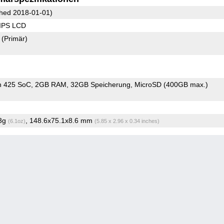
hed 2018-01-01)
 IPS LCD
2
(Primär)
n 425 SoC
2GB RAM
32GB Speicherung
MicroSD (400GB max.)
.3g
, 148.6x75.1x8.6 mm
(6.1oz)
(5.85 x 2.96 x 0.34 inches)