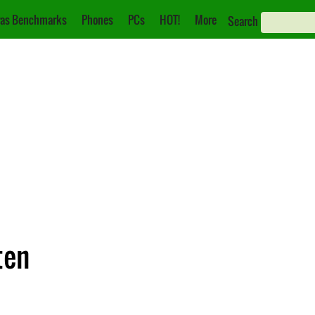
as Benchmarks
Phones
PCs
HOT!
More
Search
ten