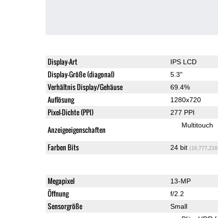
Display-Art
IPS LCD
Display-Größe (diagonal)
5.3"
Verhältnis Display/Gehäuse
69.4%
Auflösung
1280x720
Pixel-Dichte (PPI)
277 PPI
Multitouch
Anzeigeeigenschaften
Farben Bits
24 bit
(16,777,216
Megapixel
13-MP
Öffnung
f/2.2
Sensorgröße
Small