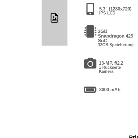
5.3" (1280x720)
IPS LCD
2GB
Snapdragon 425
SoC
32GB Speicherung
13-MP, f/2.2
1 Rückseite
Kamera
3000 mAh
Pri