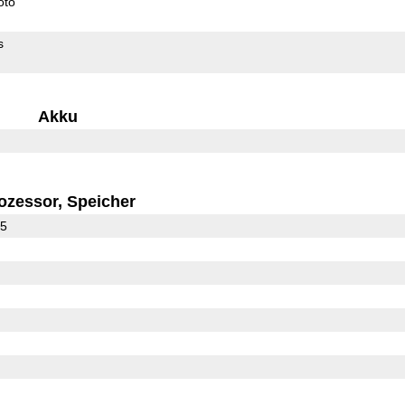
oto
s
Akku
ozessor, Speicher
25