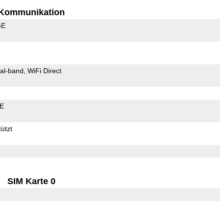
Kommunikation
GE
al-band
WiFi Direct
LE
ützt
SIM Karte 0