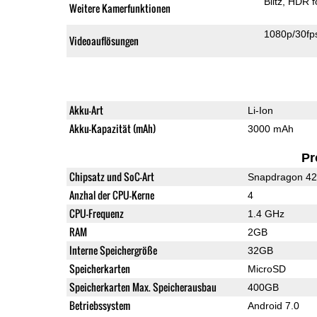
Blitz
HDR f
Weitere Kamerfunktionen
1080p/30fp
Videoauflösungen
Akku-Art
Li-Ion
Akku-Kapazität (mAh)
3000 mAh
Pr
Chipsatz und SoC-Art
Snapdragon 4
Anzhal der CPU-Kerne
4
CPU-Frequenz
1.4 GHz
RAM
2GB
Interne Speichergröße
32GB
Speicherkarten
MicroSD
Speicherkarten Max. Speicherausbau
400GB
Betriebssystem
Android 7.0