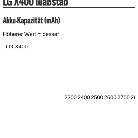
LG X400 Maßstab
Akku-Kapazität (mAh)
Höherer Wert = besser
LG X400
2300
2400
2500
2600
2700
28