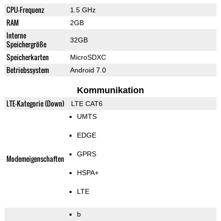
CPU-Frequenz
1.5 GHz
RAM
2GB
Interne
32GB
Speichergröße
Speicherkarten
MicroSDXC
Betriebssystem
Android 7.0
Kommunikation
LTE-Kategorie (Down)
LTE CAT6
UMTS
EDGE
GPRS
Modemeigenschaften
HSPA+
LTE
b