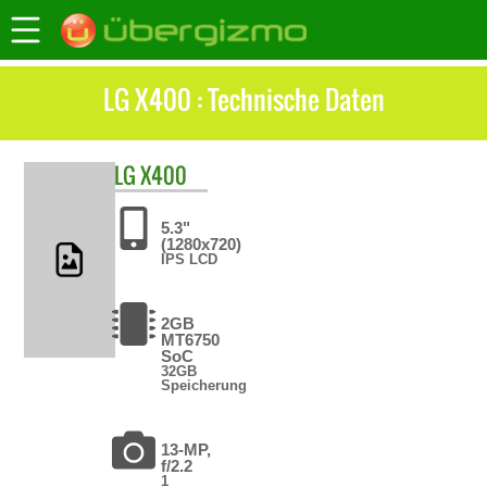
LG X400 : Technische Daten
LG
X400
5.3"
(1280x720)
IPS LCD
2GB
MT6750
SoC
32GB
Speicherung
13-MP,
f/2.2
1