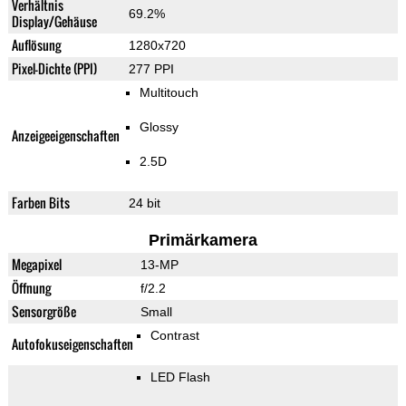
Verhältnis
69.2%
Display/Gehäuse
Auflösung
1280x720
Pixel-Dichte (PPI)
277 PPI
Multitouch
Glossy
Anzeigeeigenschaften
2.5D
Farben Bits
24 bit
Primärkamera
Megapixel
13-MP
Öffnung
f/2.2
Sensorgröße
Small
Contrast
Autofokuseigenschaften
LED Flash