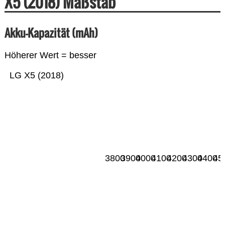
X5 (2018) Maßstab
Akku-Kapazität (mAh)
Höherer Wert = besser
LG X5 (2018)
3800
3900
4000
4100
4200
4300
4400
45