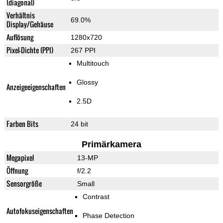
(diagonal)
Verhältnis
69.0%
Display/Gehäuse
Auflösung
1280x720
Pixel-Dichte (PPI)
267 PPI
Multitouch
Glossy
Anzeigeeigenschaften
2.5D
Farben Bits
24 bit
Primärkamera
Megapixel
13-MP
Öffnung
f/2.2
Sensorgröße
Small
Contrast
Autofokuseigenschaften
Phase Detection