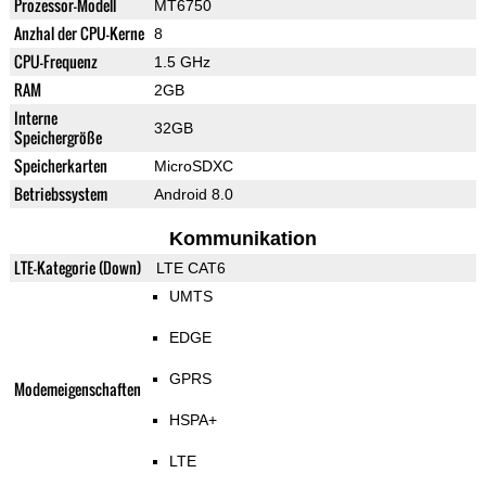
Prozessor-Modell
MT6750
Anzhal der CPU-Kerne
8
CPU-Frequenz
1.5 GHz
RAM
2GB
Interne
32GB
Speichergröße
Speicherkarten
MicroSDXC
Betriebssystem
Android 8.0
Kommunikation
LTE-Kategorie (Down)
LTE CAT6
UMTS
EDGE
GPRS
Modemeigenschaften
HSPA+
LTE