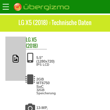
LG X5 (2018) : Technische Daten
LG
X5
(2018)
5.5"
(1280x720)
IPS LCD
2GB
MT6750
SoC
32GB
Speicherung
13-MP,