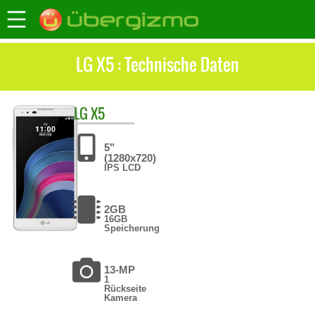
LG X5 : Technische Daten
LG
X5
5"
(1280x720)
IPS LCD
2GB
16GB
Speicherung
13-MP
1
Rückseite
Kamera