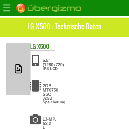
LG X500 : Technische Daten
LG
X500
5.5"
(1280x720)
IPS LCD
2GB
MT6750
SoC
32GB
Speicherung
13-MP,
f/2.2
1