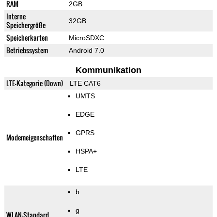
RAM
2GB
Interne
32GB
Speichergröße
Speicherkarten
MicroSDXC
Betriebssystem
Android 7.0
Kommunikation
LTE-Kategorie (Down)
LTE CAT6
UMTS
EDGE
GPRS
Modemeigenschaften
HSPA+
LTE
b
g
WLAN-Standard