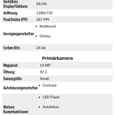
Verhältnis
69.0%
Display/Gehäuse
Auflösung
1280x720
Pixel-Dichte (PPI)
267 PPI
Multitouch
Anzeigeeigenschaften
Glossy
Farben Bits
24 bit
Primärkamera
Megapixel
13-MP
Öffnung
f/2.2
Sensorgröße
Small
Contrast
Autofokuseigenschaften
LED Flash
Weitere
Autofokus
Kamerfunktionen