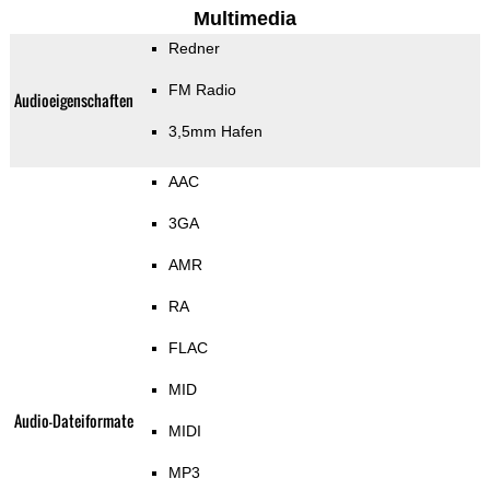
Multimedia
Redner
FM Radio
Audioeigenschaften
3,5mm Hafen
AAC
3GA
AMR
RA
FLAC
MID
Audio-Dateiformate
MIDI
MP3