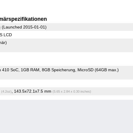
märspezifikationen
)
(Launched 2015-01-01)
PS LCD
mär)
n 410 SoC
1GB RAM
8GB Speicherung
MicroSD (64GB max.)
g
, 143.5x72.1x7.5 mm
(4.2oz)
(5.65 x 2.84 x 0.30 inches)