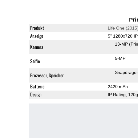
Pri
Produkt
Life One (2015
Anzeige
5" 1280x720 I
13-MP
(Pri
Kamera
5-MP
Selfie
Snapdrago
Prozessor, Speicher
Batterie
2420 mAh
Design
IP Rating
, 120