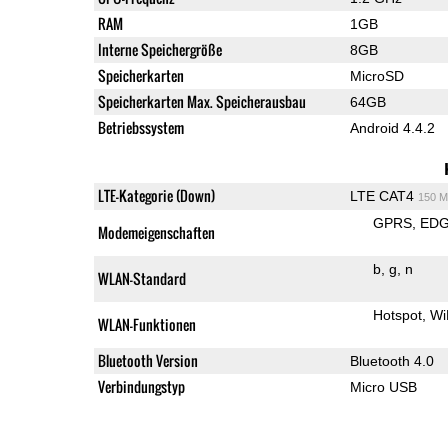
RAM
1GB
Interne Speichergröße
8GB
Speicherkarten
MicroSD
Speicherkarten Max. Speicherausbau
64GB
Betriebssystem
Android 4.4.2
LTE-Kategorie (Down)
LTE CAT4
150 M
GPRS
ED
Modemeigenschaften
b
g
n
WLAN-Standard
Hotspot
Wi
WLAN-Funktionen
Bluetooth Version
Bluetooth 4.0
Verbindungstyp
Micro USB