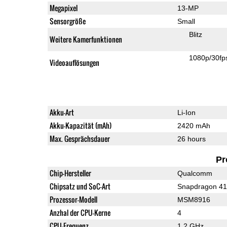
Megapixel
13-MP
Sensorgröße
Small
Blitz
Weitere Kamerfunktionen
1080p/30fp
Videoauflösungen
Akku-Art
Li-Ion
Akku-Kapazität (mAh)
2420 mAh
Max. Gesprächsdauer
26 hours
Pr
Chip-Hersteller
Qualcomm
Chipsatz und SoC-Art
Snapdragon 4
Prozessor-Modell
MSM8916
Anzhal der CPU-Kerne
4
CPU-Frequenz
1.2 GHz