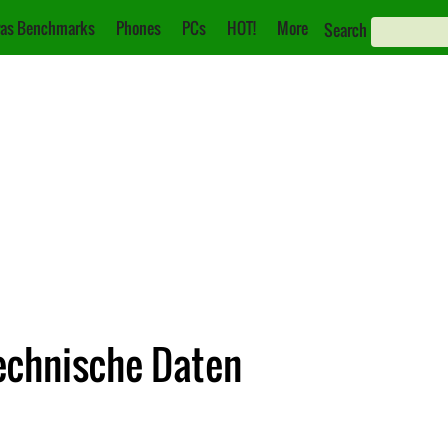
as Benchmarks
Phones
PCs
HOT!
More
Search
Technische Daten