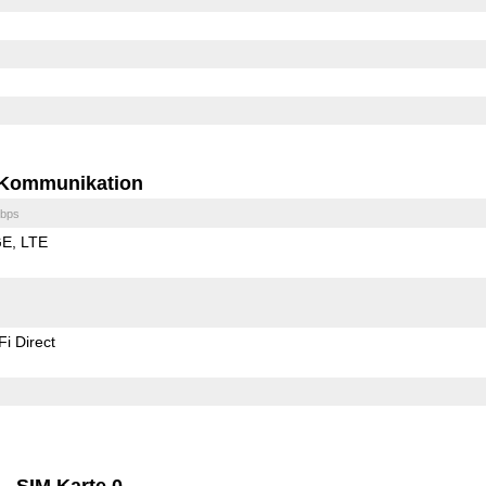
Kommunikation
bps
GE
LTE
Fi Direct
SIM Karte 0