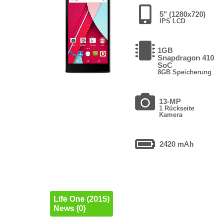
5" (1280x720)
IPS LCD
1GB
Snapdragon 410
SoC
8GB Speicherung
13-MP
1 Rückseite
Kamera
2420 mAh
Life One (2015)
News (0)