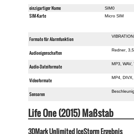
einzigartiger Name
SIM0
SIM-Karte
Micro SIM
VIBRATION
Formate für Alarmfunktion
Redner
3,
Audioeigenschaften
MP3
WAV
Audio-Dateiformate
MP4
DIVX
Videoformate
Beschleuni
Sensoren
Life One (2015) Maßstab
3DMark Unlimited IceStorm Ergebnis