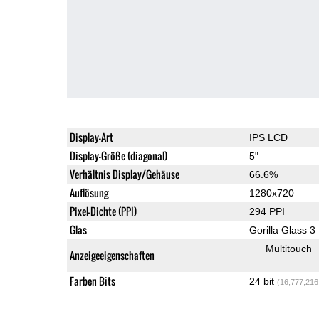
Display-Art
IPS LCD
Display-Größe (diagonal)
5"
Verhältnis Display/Gehäuse
66.6%
Auflösung
1280x720
Pixel-Dichte (PPI)
294 PPI
Glas
Gorilla Glass 3
Multitouch
Anzeigeeigenschaften
Farben Bits
24 bit
(16,777,216