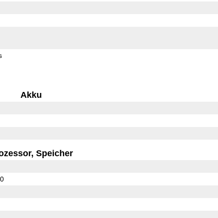
s
Akku
ozessor, Speicher
10