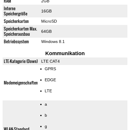
RAM
2GB
Interne
16GB
Speichergröße
Speicherkarten
MicroSD
Speicherkarten Max.
64GB
Speicherausbau
Betriebssystem
Windows 8.1
Kommunikation
LTE-Kategorie (Down)
LTE CAT4
GPRS
EDGE
Modemeigenschaften
LTE
a
b
g
WLAN-Standard