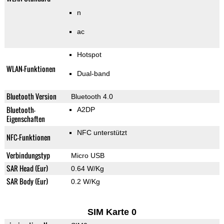
n
ac
Hotspot
WLAN-Funktionen
Dual-band
Bluetooth Version
Bluetooth 4.0
Bluetooth-
A2DP
Eigenschaften
NFC unterstützt
NFC-Funktionen
Verbindungstyp
Micro USB
SAR Head (Eur)
0.64 W/Kg
SAR Body (Eur)
0.2 W/Kg
SIM Karte 0