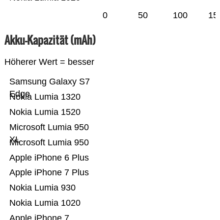
0
50
100
15
Akku-Kapazität (mAh)
Höherer Wert = besser
Samsung Galaxy S7
Edge
Nokia Lumia 1320
Nokia Lumia 1520
Microsoft Lumia 950
XL
Microsoft Lumia 950
Apple iPhone 6 Plus
Apple iPhone 7 Plus
Nokia Lumia 930
Nokia Lumia 1020
Apple iPhone 7