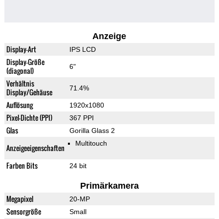
Anzeige
Display-Art
IPS LCD
Display-Größe
6"
(diagonal)
Verhältnis
71.4%
Display/Gehäuse
Auflösung
1920x1080
Pixel-Dichte (PPI)
367 PPI
Glas
Gorilla Glass 2
Multitouch
Anzeigeeigenschaften
Farben Bits
24 bit
Primärkamera
Megapixel
20-MP
Sensorgröße
Small