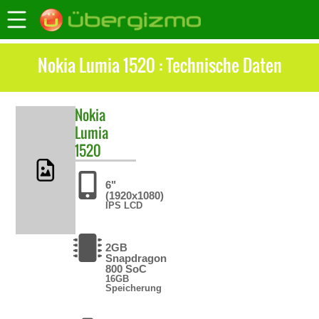
Nokia Lumia 1520 : Technische Daten
Nokia
Lumia
1520
6"
(1920x1080)
IPS LCD
2GB
Snapdragon
800 SoC
16GB
Speicherung