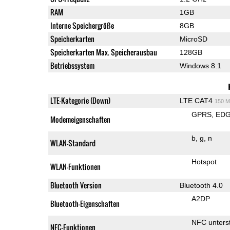
RAM
1GB
Interne Speichergröße
8GB
Speicherkarten
MicroSD
Speicherkarten Max. Speicherausbau
128GB
Betriebssystem
Windows 8.1
LTE-Kategorie (Down)
LTE CAT4
150 M
GPRS
ED
Modemeigenschaften
b
g
n
WLAN-Standard
Hotspot
WLAN-Funktionen
Bluetooth Version
Bluetooth 4.0
A2DP
Bluetooth-Eigenschaften
NFC unterst
NFC-Funktionen