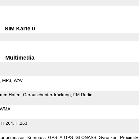
SIM Karte 0
Multimedia
MP3
WAV
5mm Hafen
Geräuschunterdrückung
FM Radio
WMA
H.264
H.263
gungsmesser
Kompass
GPS
A-GPS
GLONASS
Gyroskop
Proximity