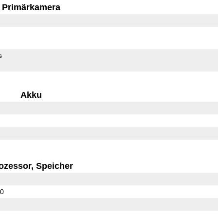
Primärkamera
s
Akku
ozessor, Speicher
00