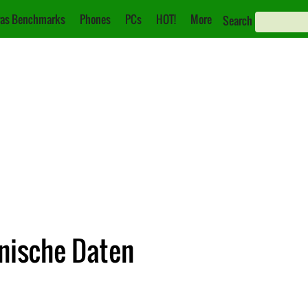
as Benchmarks
Phones
PCs
HOT!
More
Search
hnische Daten