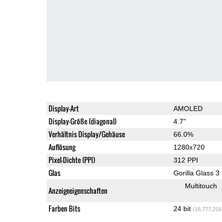
Display-Art
AMOLED
Display-Größe (diagonal)
4.7"
Verhältnis Display/Gehäuse
66.0%
Auflösung
1280x720
Pixel-Dichte (PPI)
312 PPI
Glas
Gorilla Glass 3
Multitouch
Anzeigeeigenschaften
Farben Bits
24 bit
(16,777,216