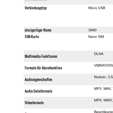
Verbindungstyp
Micro USB
einzigartiger Name
SIM0
SIM-Karte
Nano SIM
DLNA
Multimedia-Funktionen
VIBRATION
Formate für Alarmfunktion
Redner
3,
Audioeigenschaften
MP3
WAV
Audio-Dateiformate
MP4
WMV
Videoformate
Beschleuni