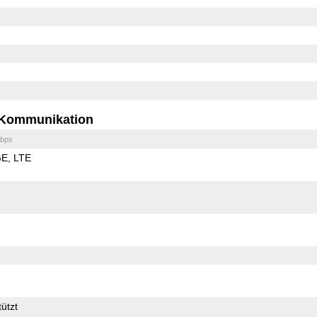
Kommunikation
bps
GE
LTE
ützt