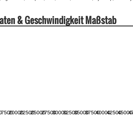
Daten & Geschwindigkeit Maßstab
0
17500
20000
22500
25000
27500
30000
32500
35000
37500
40000
42500
45000
4