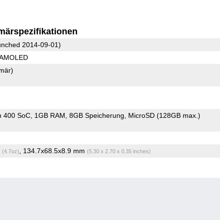
märspezifikationen
nched 2014-09-01)
0 AMOLED
imär)
n 400 SoC
1GB RAM
8GB Speicherung
MicroSD (128GB max.)
g
, 134.7x68.5x8.9 mm
(4.7oz)
(5.30 x 2.70 x 0.35 inches)