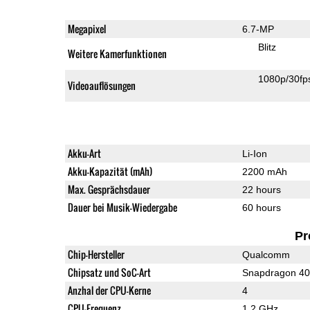
Megapixel
6.7-MP
Blitz
Weitere Kamerfunktionen
1080p/30fp
Videoauflösungen
Akku-Art
Li-Ion
Akku-Kapazität (mAh)
2200 mAh
Max. Gesprächsdauer
22 hours
Dauer bei Musik-Wiedergabe
60 hours
Pr
Chip-Hersteller
Qualcomm
Chipsatz und SoC-Art
Snapdragon 4
Anzhal der CPU-Kerne
4
CPU-Frequenz
1.2 GHz