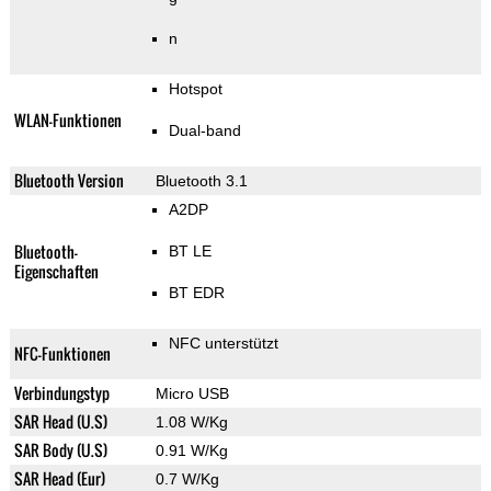
n
Hotspot
WLAN-Funktionen
Dual-band
Bluetooth Version
Bluetooth 3.1
A2DP
Bluetooth-
BT LE
Eigenschaften
BT EDR
NFC unterstützt
NFC-Funktionen
Verbindungstyp
Micro USB
SAR Head (U.S)
1.08 W/Kg
SAR Body (U.S)
0.91 W/Kg
SAR Head (Eur)
0.7 W/Kg