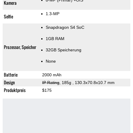
8-MP
(Primär)
+OIS
Kamera
1.3-MP
Selfie
Snapdragon S4 SoC
1GB RAM
Prozessor, Speicher
32GB Speicherung
None
Batterie
2000 mAh
Design
IP Rating
, 185g
, 130.3x70.8x10.7 mm
Produktpreis
$175