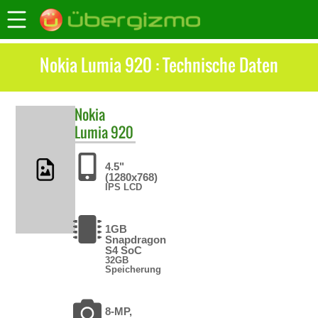
Nokia Lumia 920 : Technische Daten
Nokia
Lumia 920
4.5"
(1280x768)
IPS LCD
1GB
Snapdragon
S4 SoC
32GB
Speicherung
8-MP,