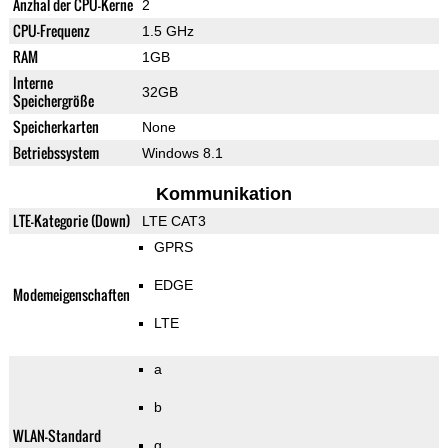
Anzhal der CPU-Kerne
2
CPU-Frequenz
1.5 GHz
RAM
1GB
Interne
32GB
Speichergröße
Speicherkarten
None
Betriebssystem
Windows 8.1
Kommunikation
LTE-Kategorie (Down)
LTE CAT3
GPRS
EDGE
Modemeigenschaften
LTE
a
b
WLAN-Standard
g