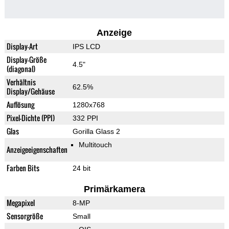
Anzeige
Display-Art
IPS LCD
Display-Größe
4.5"
(diagonal)
Verhältnis
62.5%
Display/Gehäuse
Auflösung
1280x768
Pixel-Dichte (PPI)
332 PPI
Glas
Gorilla Glass 2
Multitouch
Anzeigeeigenschaften
Farben Bits
24 bit
Primärkamera
Megapixel
8-MP
Sensorgröße
Small