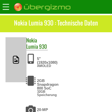
Nokia Lumia 930 : Technische Daten
Nokia
Lumia 930
5"
(1920x1080)
AMOLED
2GB
Snapdragon
800 SoC
32GB
Speicherung
20-MP