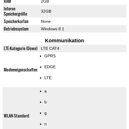
RAM
2GB
Interne
32GB
Speichergröße
Speicherkarten
None
Betriebssystem
Windows 8.1
Kommunikation
LTE-Kategorie (Down)
LTE CAT4
GPRS
EDGE
Modemeigenschaften
LTE
a
b
g
WLAN-Standard
n