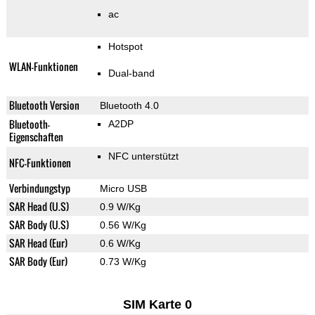
ac
Hotspot
WLAN-Funktionen
Dual-band
Bluetooth Version
Bluetooth 4.0
Bluetooth-
A2DP
Eigenschaften
NFC unterstützt
NFC-Funktionen
Verbindungstyp
Micro USB
SAR Head (U.S)
0.9 W/Kg
SAR Body (U.S)
0.56 W/Kg
SAR Head (Eur)
0.6 W/Kg
SAR Body (Eur)
0.73 W/Kg
SIM Karte 0