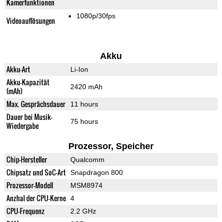
Kamerfunktionen
1080p/30fps
Videoauflösungen
Akku
Akku-Art
Li-Ion
Akku-Kapazität
2420 mAh
(mAh)
Max. Gesprächsdauer
11 hours
Dauer bei Musik-
75 hours
Wiedergabe
Prozessor, Speicher
Chip-Hersteller
Qualcomm
Chipsatz und SoC-Art
Snapdragon 800
Prozessor-Modell
MSM8974
Anzhal der CPU-Kerne
4
CPU-Frequenz
2.2 GHz