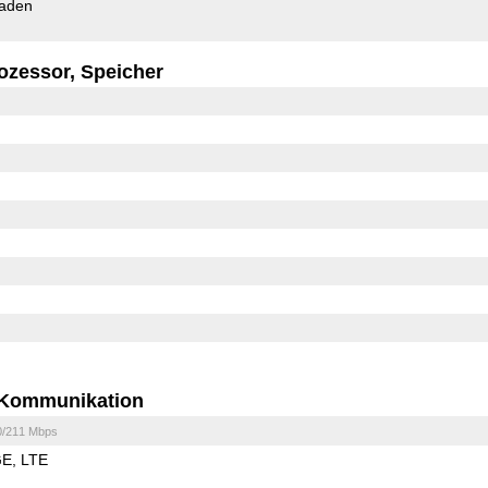
Laden
ozessor, Speicher
Kommunikation
0/211 Mbps
GE
LTE