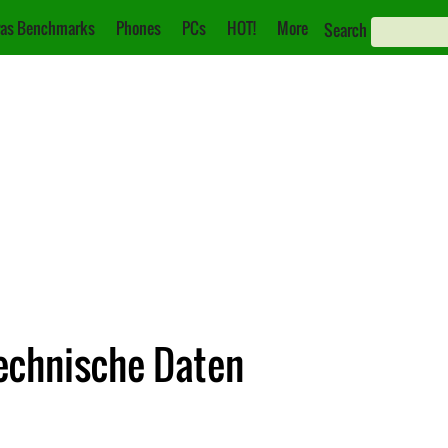
as Benchmarks
Phones
PCs
HOT!
More
Search
Technische Daten