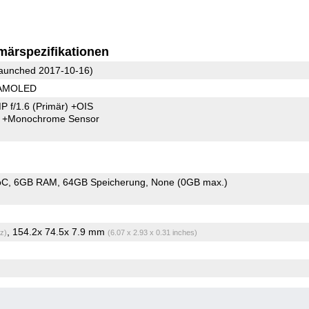
märspezifikationen
aunched 2017-10-16)
 AMOLED
P f/1.6
(Primär)
+OIS
6
+Monochrome Sensor
oC
6GB RAM
64GB Speicherung
None (0GB max.)
, 154.2x 74.5x 7.9 mm
z)
(6.07 x 2.93 x 0.31 inches)