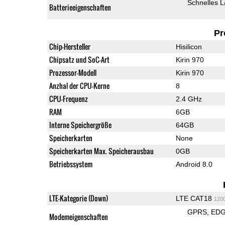
Schnelles 
Batterieeigenschaften
Pr
Chip-Hersteller
Hisilicon
Chipsatz und SoC-Art
Kirin 970
Prozessor-Modell
Kirin 970
Anzhal der CPU-Kerne
8
CPU-Frequenz
2.4 GHz
RAM
6GB
Interne Speichergröße
64GB
Speicherkarten
None
Speicherkarten Max. Speicherausbau
0GB
Betriebssystem
Android 8.0
LTE-Kategorie (Down)
LTE CAT18
120
GPRS
ED
Modemeigenschaften