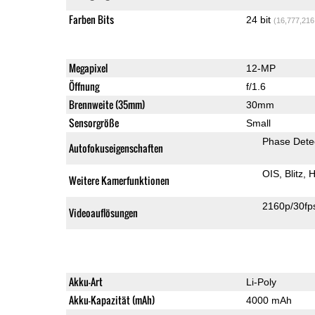
Farben Bits
24 bit
(16,777,216
Megapixel
12-MP
Öffnung
f/1.6
Brennweite (35mm)
30mm
Sensorgröße
Small
Phase Dete
Autofokuseigenschaften
OIS
Blitz
H
Weitere Kamerfunktionen
2160p/30fp
Videoauflösungen
Akku-Art
Li-Poly
Akku-Kapazität (mAh)
4000 mAh