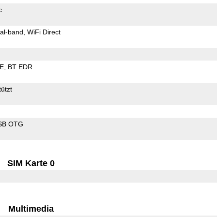
c
al-band
WiFi Direct
LE
BT EDR
ützt
SB OTG
SIM Karte 0
Multimedia