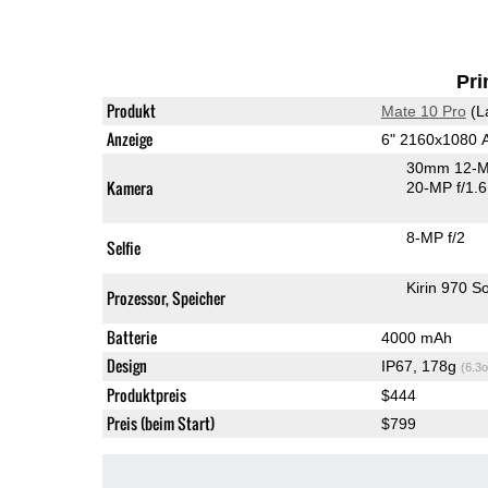
Pri
Produkt
Mate 10 Pro
(L
Anzeige
6" 2160x1080
30mm 12-M
Kamera
20-MP f/1.
8-MP f/2
Selfie
Kirin 970 S
Prozessor, Speicher
Batterie
4000 mAh
Design
IP67, 178g
(6.3o
Produktpreis
$444
Preis (beim Start)
$799