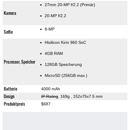
27mm 20-MP f/2.2
(Primär)
Kamera
20-MP f/2.2
8-MP
Selfie
Hisilicon Kirin 960 SoC
4GB RAM
Prozessor, Speicher
128GB Speicherung
MicroSD (256GB max.)
Batterie
4000 mAh
Design
IP Rating
, 169g
, 152x75x7.5 mm
Produktpreis
$687