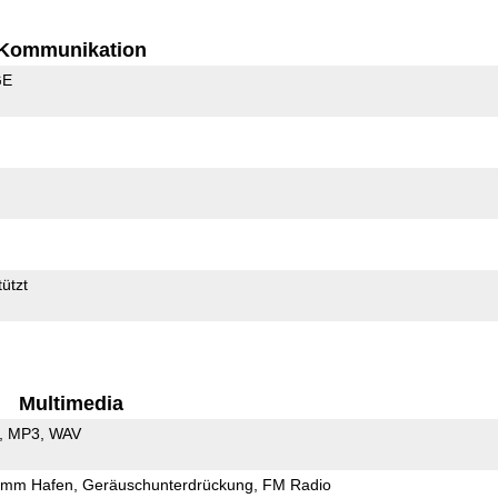
Kommunikation
GE
ützt
Multimedia
MP3
WAV
5mm Hafen
Geräuschunterdrückung
FM Radio