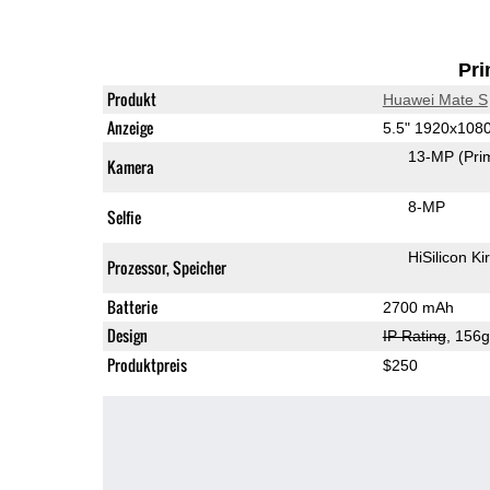
Pri
Produkt
Huawei Mate S
Anzeige
5.5" 1920x10
13-MP
(Pri
Kamera
8-MP
Selfie
Prozessor, Speicher
Batterie
2700 mAh
Design
IP Rating
, 156
Produktpreis
$250