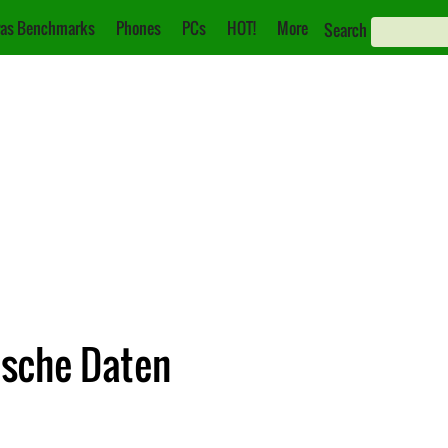
as Benchmarks
Phones
PCs
HOT!
More
Search
ische Daten