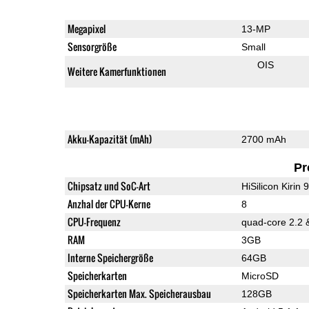
Megapixel
13-MP
Sensorgröße
Small
OIS
Weitere Kamerfunktionen
Akku-Kapazität (mAh)
2700 mAh
Pr
Chipsatz und SoC-Art
HiSilicon Kirin 
Anzhal der CPU-Kerne
8
CPU-Frequenz
RAM
3GB
Interne Speichergröße
64GB
Speicherkarten
MicroSD
Speicherkarten Max. Speicherausbau
128GB