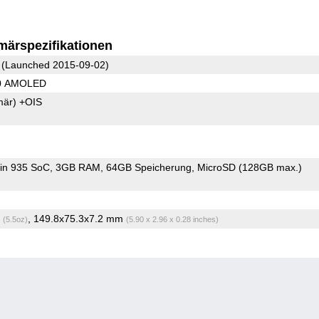
märspezifikationen
(Launched 2015-09-02)
80 AMOLED
mär)
+OIS
HiSilicon Kirin 935 SoC
3GB RAM
64GB Speicherung
MicroSD (128GB max.)
g
, 149.8x75.3x7.2 mm
(5.5oz)
(5.90 x 2.96 x 0.28 inches)