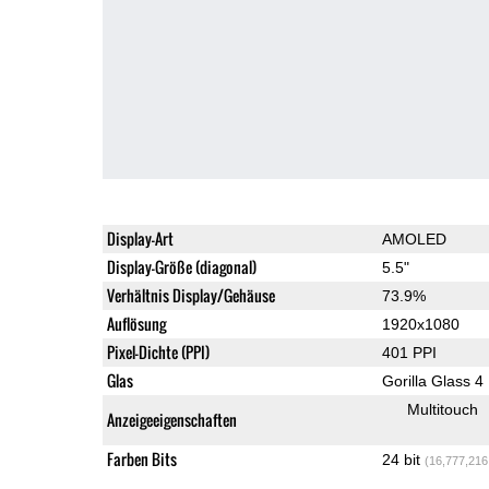
Display-Art
AMOLED
Display-Größe (diagonal)
5.5"
Verhältnis Display/Gehäuse
73.9%
Auflösung
1920x1080
Pixel-Dichte (PPI)
401 PPI
Glas
Gorilla Glass 4
Multitouch
Anzeigeeigenschaften
Farben Bits
24 bit
(16,777,216