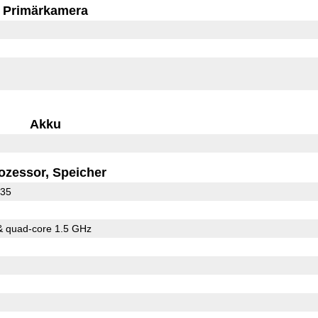
Primärkamera
Akku
ozessor, Speicher
935
quad-core 2.2 & quad-core 1.5 GHz