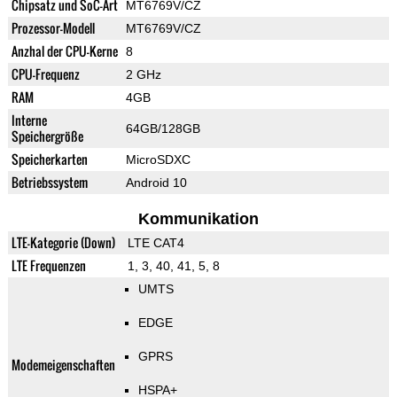
Chipsatz und SoC-Art
MT6769V/CZ
Prozessor-Modell
MT6769V/CZ
Anzhal der CPU-Kerne
8
CPU-Frequenz
2 GHz
RAM
4GB
Interne
64GB/128GB
Speichergröße
Speicherkarten
MicroSDXC
Betriebssystem
Android 10
Kommunikation
LTE-Kategorie (Down)
LTE CAT4
LTE Frequenzen
1, 3, 40, 41, 5, 8
UMTS
EDGE
GPRS
Modemeigenschaften
HSPA+