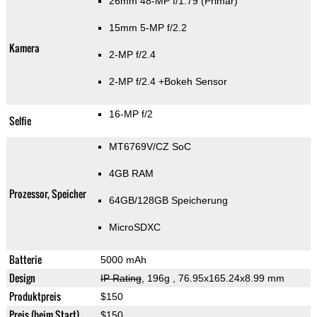
26mm 48-MP f/1.79
(Primär)
15mm 5-MP f/2.2
Kamera
2-MP f/2.4
2-MP f/2.4
+Bokeh Sensor
16-MP f/2
Selfie
MT6769V/CZ SoC
4GB RAM
Prozessor, Speicher
64GB/128GB Speicherung
MicroSDXC
Batterie
5000 mAh
Design
IP Rating
, 196g
, 76.95x165.24x8.99 mm
Produktpreis
$150
Preis (beim Start)
$150