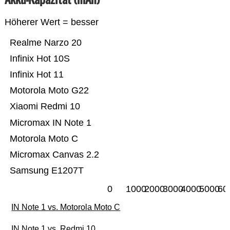
Höherer Wert = besser
Realme Narzo 20
Infinix Hot 10S
Infinix Hot 11
Motorola Moto G22
Xiaomi Redmi 10
Micromax IN Note 1
Motorola Moto C
Micromax Canvas 2.2
Samsung E1207T
0
1000
2000
3000
4000
5000
60
IN Note 1 vs. Motorola Moto C
IN Note 1 vs. Redmi 10