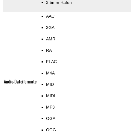
3,5mm Hafen
AAC
3GA
AMR
RA
FLAC
M4A
Audio-Dateiformate
MID
MIDI
MP3
OGA
OGG