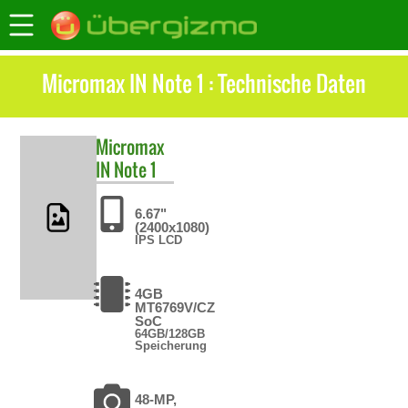
Micromax IN Note 1 : Technische Daten
Micromax
IN Note 1
6.67"
(2400x1080)
IPS LCD
4GB
MT6769V/CZ
SoC
64GB/128GB
Speicherung
48-MP,