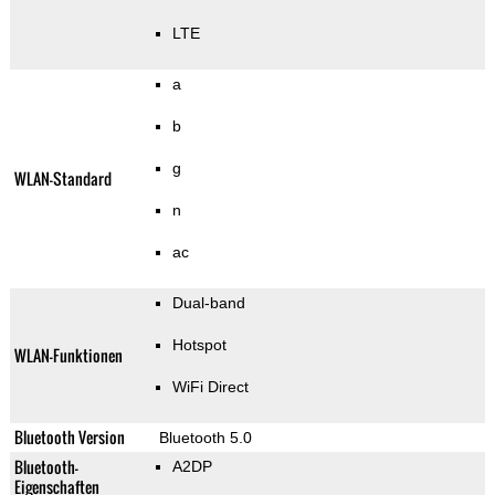
LTE
a
b
g
WLAN-Standard
n
ac
Dual-band
Hotspot
WLAN-Funktionen
WiFi Direct
Bluetooth Version
Bluetooth 5.0
Bluetooth-
A2DP
Eigenschaften