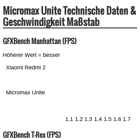
Micromax Unite Technische Daten &
Geschwindigkeit Maßstab
GFXBench Manhattan (FPS)
Höherer Wert = besser
Xiaomi Redmi 2
Micromax Unite
1.1
1.2
1.3
1.4
1.5
1.6
1.7
GFXBench T-Rex (FPS)