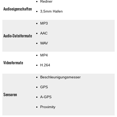
Redner
Audioeigenschaften
3,5mm Hafen
MP3
AAC
Audio-Dateiformate
WAV
MP4
Videoformate
H.264
Beschleunigungsmesser
GPS
Sensoren
A-GPS
Proximity