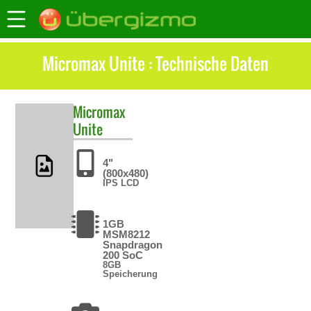
Micromax Unite : Technische Daten
Micromax
Unite
4"
(800x480)
IPS LCD
1GB
MSM8212
Snapdragon
200 SoC
8GB
Speicherung