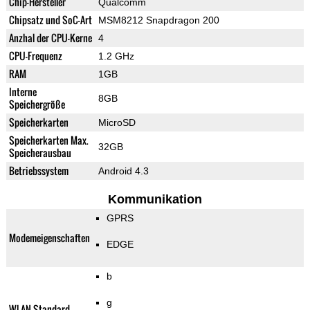
Chip-Hersteller
Qualcomm
Chipsatz und SoC-Art
MSM8212 Snapdragon 200
Anzhal der CPU-Kerne
4
CPU-Frequenz
1.2 GHz
RAM
1GB
Interne
8GB
Speichergröße
Speicherkarten
MicroSD
Speicherkarten Max.
32GB
Speicherausbau
Betriebssystem
Android 4.3
Kommunikation
GPRS
Modemeigenschaften
EDGE
b
g
WLAN-Standard