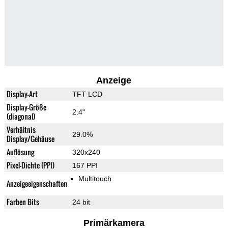
Anzeige
Display-Art
TFT LCD
Display-Größe
2.4"
(diagonal)
Verhältnis
29.0%
Display/Gehäuse
Auflösung
320x240
Pixel-Dichte (PPI)
167 PPI
Multitouch
Anzeigeeigenschaften
Farben Bits
24 bit
Primärkamera