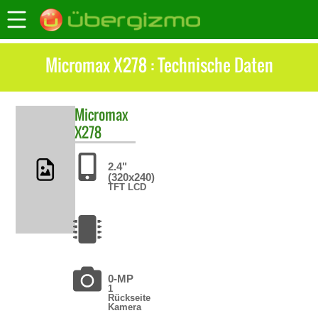
Micromax X278 : Technische Daten
Micromax
X278
2.4"
(320x240)
TFT LCD
0-MP
1
Rückseite
Kamera