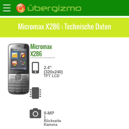
Micromax X286 : Technische Daten
Micromax
X286
2.4"
(320x240)
TFT LCD
0-MP
1
Rückseite
Kamera