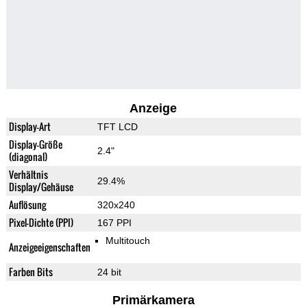
Anzeige
Display-Art
TFT LCD
Display-Größe
2.4"
(diagonal)
Verhältnis
29.4%
Display/Gehäuse
Auflösung
320x240
Pixel-Dichte (PPI)
167 PPI
Multitouch
Anzeigeeigenschaften
Farben Bits
24 bit
Primärkamera