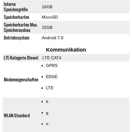
Interne
16GB
Speichergröße
Speicherkarten
MicroSD
Speicherkarten Max.
32GB
Speicherausbau
Betriebssystem
Android 7.0
Kommunikation
LTE-Kategorie (Down)
LTE CAT4
GPRS
EDGE
Modemeigenschaften
LTE
b
g
WLAN-Standard
n