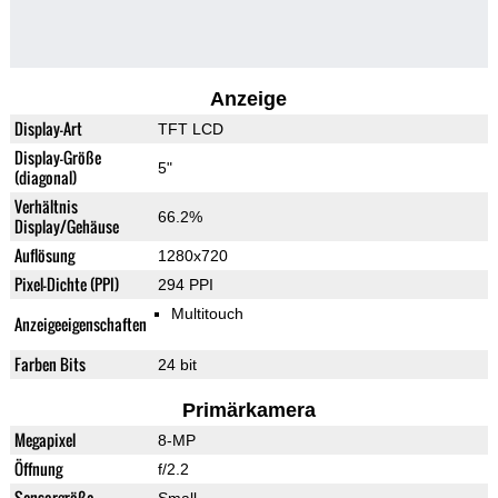
Anzeige
Display-Art
TFT LCD
Display-Größe
5"
(diagonal)
Verhältnis
66.2%
Display/Gehäuse
Auflösung
1280x720
Pixel-Dichte (PPI)
294 PPI
Multitouch
Anzeigeeigenschaften
Farben Bits
24 bit
Primärkamera
Megapixel
8-MP
Öffnung
f/2.2
Sensorgröße