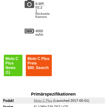
8-MP,
f/2.2
1
Rückseite
Kamera
4000
mAh
Moto C
Moto C Plus
Plus
Preis
News
$80. Search
(1)
Primärspezifikationen
Produkt
Moto C Plus
(Launched 2017-05-01)
Anzeige
5" 1280x720 TFT LCD