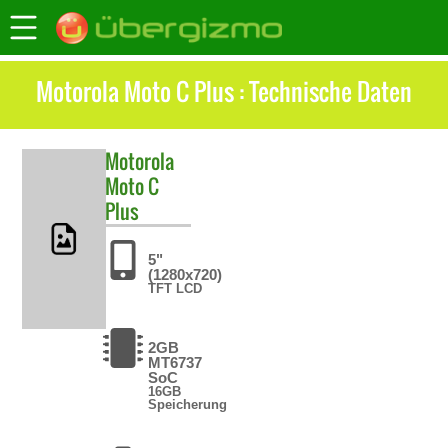
Motorola Moto C Plus : Technische Daten
Motorola
Moto C
Plus
5"
(1280x720)
TFT LCD
2GB
MT6737
SoC
16GB
Speicherung