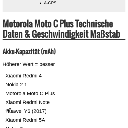
A-GPS
Motorola Moto C Plus Technische
Daten & Geschwindigkeit Maßstab
Akku-Kapazität (mAh)
Höherer Wert = besser
Xiaomi Redmi 4
Nokia 2.1
Motorola Moto C Plus
Xiaomi Redmi Note
5A
Huawei Y6 (2017)
Xiaomi Redmi 5A