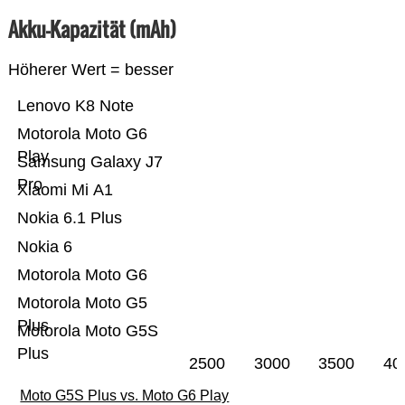
Akku-Kapazität (mAh)
Höherer Wert = besser
Lenovo K8 Note
Motorola Moto G6
Play
Samsung Galaxy J7
Pro
Xiaomi Mi A1
Nokia 6.1 Plus
Nokia 6
Motorola Moto G6
Motorola Moto G5
Plus
Motorola Moto G5S
Plus
2500
3000
3500
40
Moto G5S Plus vs. Moto G6 Play