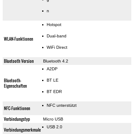
n
Hotspot
Dual-band
WLAN-Funktionen
WiFi Direct
Bluetooth Version
Bluetooth 4.2
A2DP
Bluetooth-
BT LE
Eigenschaften
BT EDR
NFC unterstützt
NFC-Funktionen
Verbindungstyp
Micro USB
USB 2.0
Verbindungsmerkmale