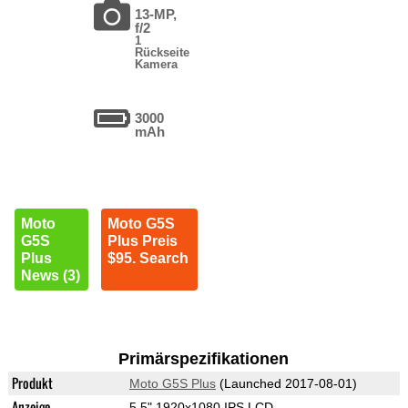
13-MP,
f/2
1
Rückseite
Kamera
3000
mAh
Moto
Moto G5S
G5S
Plus Preis
Plus
$95. Search
News (3)
Primärspezifikationen
Produkt
Moto G5S Plus
(Launched 2017-08-01)
Anzeige
5.5" 1920x1080 IPS LCD