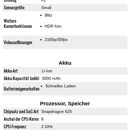
f/2
Sensorgröße
Small
Blitz
Weitere
Kamerfunktionen
HDR foto
2160p/30fps
Videoauflösungen
Akku
Akku-Art
Li-Ion
Akku-Kapazität (mAh)
3000 mAh
Schnelles Laden
Batterieeigenschaften
Prozessor, Speicher
Chipsatz und SoC-Art
Snapdragon 625
Anzhal der CPU-Kerne
8
CPU-Frequenz
2 GHz