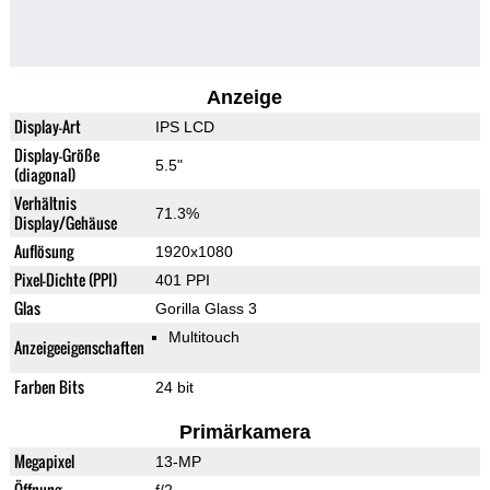
Anzeige
Display-Art
IPS LCD
Display-Größe
5.5"
(diagonal)
Verhältnis
71.3%
Display/Gehäuse
Auflösung
1920x1080
Pixel-Dichte (PPI)
401 PPI
Glas
Gorilla Glass 3
Multitouch
Anzeigeeigenschaften
Farben Bits
24 bit
Primärkamera
Megapixel
13-MP
Öffnung