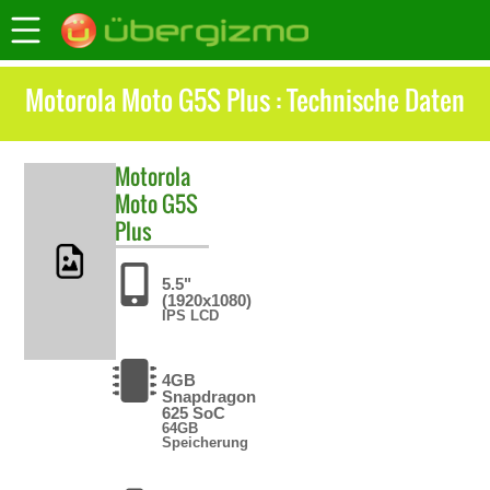
Motorola Moto G5S Plus : Technische Daten
Motorola
Moto G5S
Plus
5.5"
(1920x1080)
IPS LCD
4GB
Snapdragon
625 SoC
64GB
Speicherung