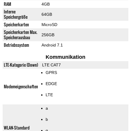
RAM
4GB
Interne
64GB
Speichergröße
Speicherkarten
MicroSD
Speicherkarten Max.
256GB
Speicherausbau
Betriebssystem
Android 7.1
Kommunikation
LTE-Kategorie (Down)
LTE CAT7
GPRS
EDGE
Modemeigenschaften
LTE
a
b
WLAN-Standard
g