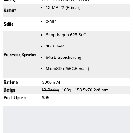
13-MP f/2
(Primär)
Kamera
8-MP
Selfie
Snapdragon 625 SoC
4GB RAM
Prozessor, Speicher
64GB Speicherung
MicroSD (256GB max.)
Batterie
3000 mAh
Design
IP Rating
, 168g
, 153.5x76.2x8 mm
Produktpreis
$95