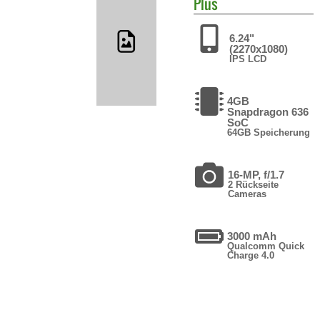
Plus
6.24"
(2270x1080)
IPS LCD
4GB
Snapdragon 636
SoC
64GB Speicherung
16-MP, f/1.7
2 Rückseite
Cameras
3000 mAh
Qualcomm Quick
Charge 4.0