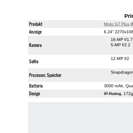
Pri
Produkt
Moto G7 Plus
(
Anzeige
6.24" 2270x10
16-MP f/1.
Kamera
5-MP f/2.2
12-MP f/2
Selfie
Snapdrago
Prozessor, Speicher
Batterie
3000 mAh, Qua
Design
IP Rating
, 172