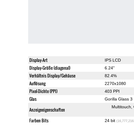
Display-Art
IPS LCD
Display-Größe (diagonal)
6.24"
Verhältnis Display/Gehäuse
82.4%
Auflösung
2270x1080
Pixel-Dichte (PPI)
403 PPI
Glas
Gorilla Glass 3
Multitouch
Anzeigeeigenschaften
Farben Bits
24 bit
(16,777,216