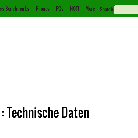
as Benchmarks
Phones
PCs
HOT!
More
Search
: Technische Daten