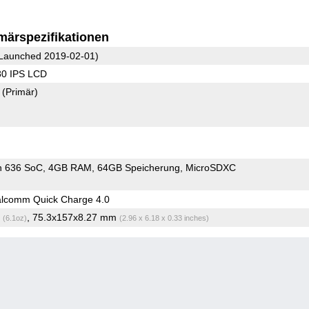
märspezifikationen
Launched 2019-02-01)
80 IPS LCD
7
(Primär)
n 636 SoC
4GB RAM
64GB Speicherung
MicroSDXC
lcomm Quick Charge 4.0
g
, 75.3x157x8.27 mm
(6.1oz)
(2.96 x 6.18 x 0.33 inches)