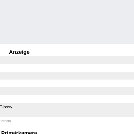
Anzeige
Glossy
 farben)
Primärkamera