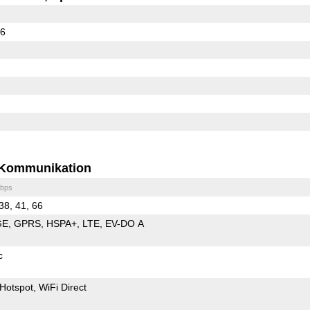
36
Kommunikation
bps
 38, 41, 66
GE
GPRS
HSPA+
LTE
EV-DO A
c
Hotspot
WiFi Direct