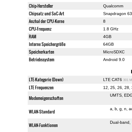
Chip-Hersteller
Qualcomm
Chipsatz und SoC-Art
Snapdragon 6
Anzhal der CPU-Kerne
8
CPU-Frequenz
1.8 GHz
RAM
4GB
Interne Speichergröße
64GB
Speicherkarten
MicroSDXC
Betriebssystem
Android 9.0
LTE-Kategorie (Down)
LTE CAT6
301 M
LTE Frequenzen
12, 25, 26, 28,
UMTS
ED
Modemeigenschaften
a
b
g
n
a
WLAN-Standard
Dual-band
WLAN-Funktionen