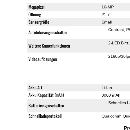
Megapixel
16-MP
Öffnung
f/1.7
Sensorgröße
Small
Contrast
P
Autofokuseigenschaften
2-LED Blitz
Weitere Kamerfunktionen
2160p/30fp
Videoauflösungen
Akku-Art
Li-Ion
Akku-Kapazität (mAh)
3000 mAh
Schnelles 
Batterieeigenschaften
Schnellladeprotokoll
Qualcomm Quic
Pr