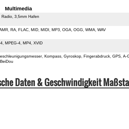
Multimedia
 Radio
3,5mm Hafen
AMR
RA
FLAC
MID
MIDI
MP3
OGA
OGG
WMA
WAV
64
MPEG-4
MP4
XVID
eschleunigungsmesser
Kompass
Gyroskop
Fingerabdruck
GPS
A-
BeiDou
ische Daten & Geschwindigkeit Maßst