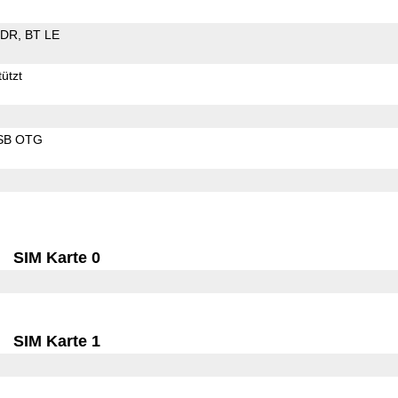
EDR
BT LE
ützt
SB OTG
SIM Karte 0
SIM Karte 1