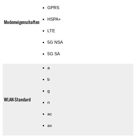
GPRS
HSPA+
Modemeigenschaften
LTE
5G NSA
5G SA
a
b
g
WLAN-Standard
n
ac
ax