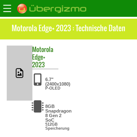
Motorola Edge+ 2023 : Technische Daten
Motorola
Edge+
2023
6.7"
(2400x1080)
P-OLED
8GB
Snapdragon
8 Gen 2
SoC
512GB
Speicherung