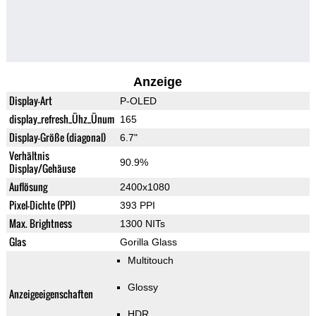
Anzeige
Display-Art
P-OLED
display_refresh_Ühz_Ünum
165
Display-Größe (diagonal)
6.7"
Verhältnis
90.9%
Display/Gehäuse
Auflösung
2400x1080
Pixel-Dichte (PPI)
393 PPI
Max. Brightness
1300 NITs
Glas
Gorilla Glass
Multitouch
Glossy
Anzeigeeigenschaften
HDR