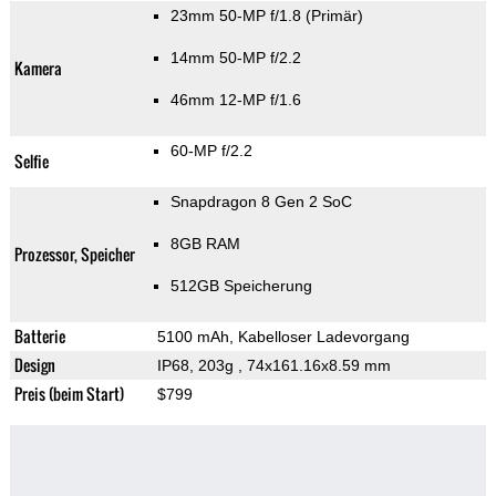
23mm 50-MP f/1.8
(Primär)
14mm 50-MP f/2.2
Kamera
46mm 12-MP f/1.6
60-MP f/2.2
Selfie
Snapdragon 8 Gen 2 SoC
8GB RAM
Prozessor, Speicher
512GB Speicherung
Batterie
5100 mAh, Kabelloser Ladevorgang
Design
IP68, 203g
, 74x161.16x8.59 mm
Preis (beim Start)
$799