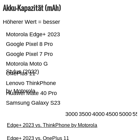
Akku-Kapazität (mAh)
Höherer Wert = besser
Motorola Edge+ 2023
Google Pixel 8 Pro
Google Pixel 7 Pro
Motorola Moto G
Stylus (2022)
OnePlus 11
Lenovo ThinkPhone
by Motorola
Huawei Mate 40 Pro
Samsung Galaxy S23
3000
3500
4000
4500
5000
55
Edge+ 2023 vs. ThinkPhone by Motorola
Edge+ 2023 vs. OnePlus 11