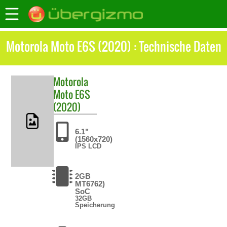
Motorola Moto E6S (2020) : Technische Daten
Motorola
Moto E6S
(2020)
6.1"
(1560x720)
IPS LCD
2GB
MT6762)
SoC
32GB
Speicherung