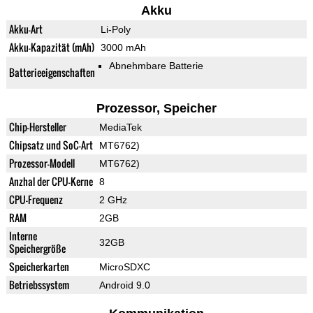
Akku
Akku-Art
Li-Poly
Akku-Kapazität (mAh)
3000 mAh
Abnehmbare Batterie
Batterieeigenschaften
Prozessor, Speicher
Chip-Hersteller
MediaTek
Chipsatz und SoC-Art
MT6762)
Prozessor-Modell
MT6762)
Anzhal der CPU-Kerne
8
CPU-Frequenz
2 GHz
RAM
2GB
Interne
32GB
Speichergröße
Speicherkarten
MicroSDXC
Betriebssystem
Android 9.0