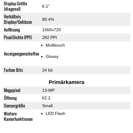
Display-Größe
6.1"
(diagonal)
Verhältnis
80.4%
Display/Gehäuse
Auflösung
1560x720
Pixel-Dichte (PPI)
282 PPI
Multitouch
Anzeigeeigenschaften
Glossy
Farben Bits
24 bit
Primärkamera
Megapixel
13-MP
Öffnung
f/2.2
Sensorgröße
Small
Weitere
LED Flash
Kamerfunktionen