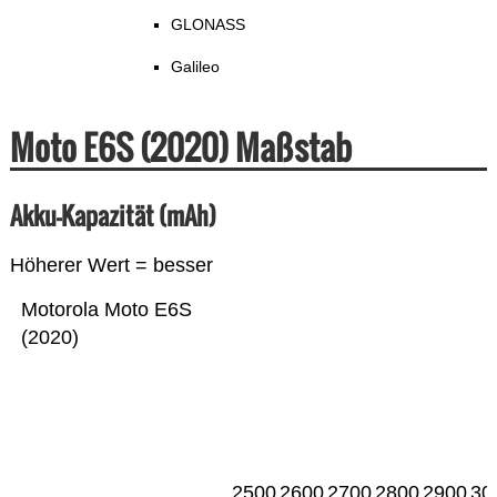
GLONASS
Galileo
Moto E6S (2020) Maßstab
Akku-Kapazität (mAh)
Höherer Wert = besser
Motorola Moto E6S
(2020)
2500
2600
2700
2800
2900
30