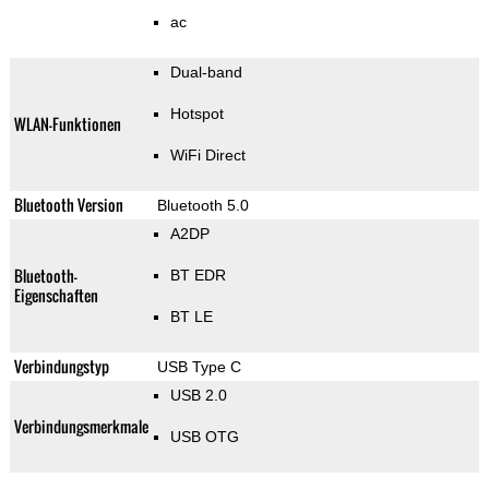
ac
Dual-band
Hotspot
WLAN-Funktionen
WiFi Direct
Bluetooth Version
Bluetooth 5.0
A2DP
Bluetooth-
BT EDR
Eigenschaften
BT LE
Verbindungstyp
USB Type C
USB 2.0
Verbindungsmerkmale
USB OTG