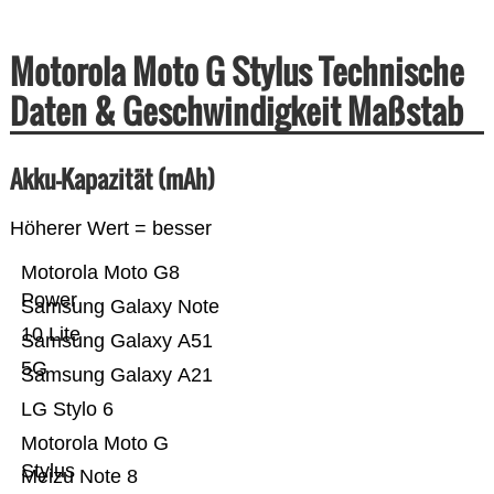
Motorola Moto G Stylus Technische
Daten & Geschwindigkeit Maßstab
Akku-Kapazität (mAh)
Höherer Wert = besser
Motorola Moto G8
Power
Samsung Galaxy Note
10 Lite
Samsung Galaxy A51
5G
Samsung Galaxy A21
LG Stylo 6
Motorola Moto G
Stylus
Meizu Note 8