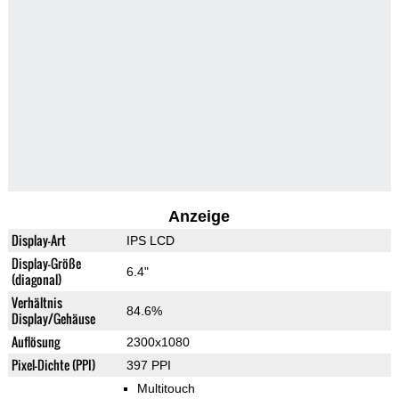
Anzeige
Display-Art
IPS LCD
Display-Größe
6.4"
(diagonal)
Verhältnis
84.6%
Display/Gehäuse
Auflösung
2300x1080
Pixel-Dichte (PPI)
397 PPI
Multitouch