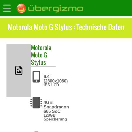
Motorola Moto G Stylus : Technische Daten
Motorola
Moto G
Stylus
6.4"
(2300x1080)
IPS LCD
4GB
Snapdragon
665 SoC
128GB
Speicherung