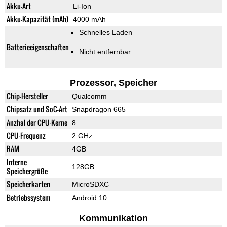
Akku-Art
Li-Ion
Akku-Kapazität (mAh)
4000 mAh
Schnelles Laden
Batterieeigenschaften
Nicht entfernbar
Prozessor, Speicher
Chip-Hersteller
Qualcomm
Chipsatz und SoC-Art
Snapdragon 665
Anzhal der CPU-Kerne
8
CPU-Frequenz
2 GHz
RAM
4GB
Interne
128GB
Speichergröße
Speicherkarten
MicroSDXC
Betriebssystem
Android 10
Kommunikation