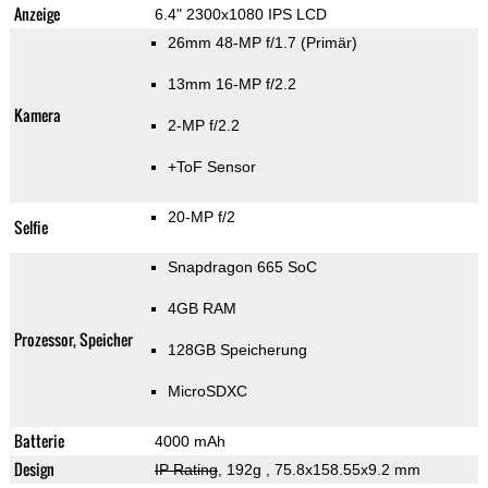
Anzeige
6.4" 2300x1080 IPS LCD
26mm 48-MP f/1.7
(Primär)
13mm 16-MP f/2.2
Kamera
2-MP f/2.2
+ToF Sensor
20-MP f/2
Selfie
Snapdragon 665 SoC
4GB RAM
Prozessor, Speicher
128GB Speicherung
MicroSDXC
Batterie
4000 mAh
Design
IP Rating
, 192g
, 75.8x158.55x9.2 mm