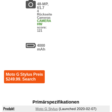
48-MP,
f/1.7
4
Rückseite
Cameras
CAMERA
HW
score:
121
4000
mAh
Moto G Stylus Preis
$249.99. Search
Primärspezifikationen
Produkt
Moto G Stylus
(Launched 2020-02-07)