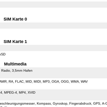
SIM Karte 0
SIM Karte 1
roSD
Multimedia
 Radio
3,5mm Hafen
AMR
RA
FLAC
MID
MIDI
MP3
OGA
OGG
WMA
WAV
64
MPEG-4
MP4
XVID
eschleunigungsmesser
Kompass
Gyroskop
Fingerabdruck
GPS
A-