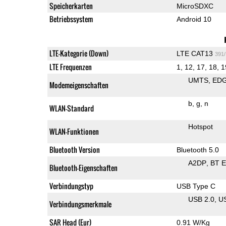
Speicherkarten
MicroSDXC
Betriebssystem
Android 10
LTE-Kategorie (Down)
LTE CAT13
391
LTE Frequenzen
1, 12, 17, 18, 1
UMTS
ED
Modemeigenschaften
b
g
n
WLAN-Standard
Hotspot
WLAN-Funktionen
Bluetooth Version
Bluetooth 5.0
A2DP
BT 
Bluetooth-Eigenschaften
Verbindungstyp
USB Type C
USB 2.0
U
Verbindungsmerkmale
SAR Head (Eur)
0.91 W/Kg