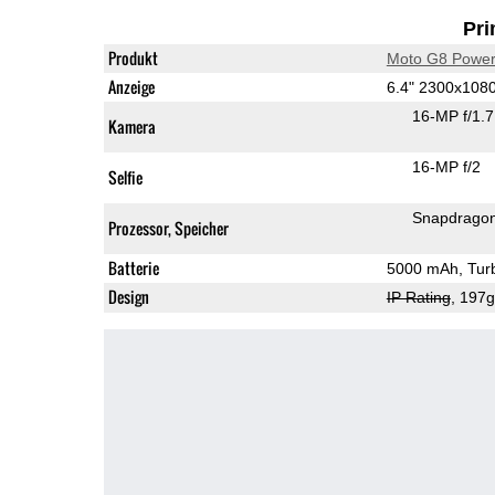
Pri
Produkt
Moto G8 Powe
Anzeige
6.4" 2300x108
16-MP f/1.
Kamera
16-MP f/2
Selfie
Snapdrago
Prozessor, Speicher
Batterie
5000 mAh, Tur
Design
IP Rating
, 197