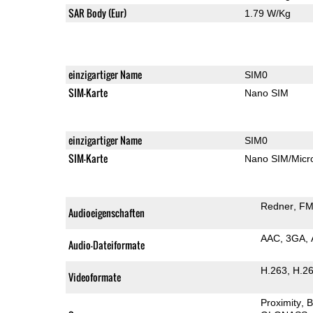
SAR Body (Eur)
1.79 W/Kg
einzigartiger Name
SIM0
SIM-Karte
Nano SIM
einzigartiger Name
SIM0
SIM-Karte
Nano SIM/Mic
Redner
FM
Audioeigenschaften
AAC
3GA
Audio-Dateiformate
H.263
H.2
Videoformate
Proximity
B