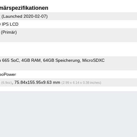
märspezifikationen
r
(Launched 2020-02-07)
0 IPS LCD
7
(Primär)
n 665 SoC
4GB RAM
64GB Speicherung
MicroSDXC
boPower
g
, 75.84x155.95x9.63 mm
(6.9oz)
(2.99 x 6.14 x 0.38 inches)