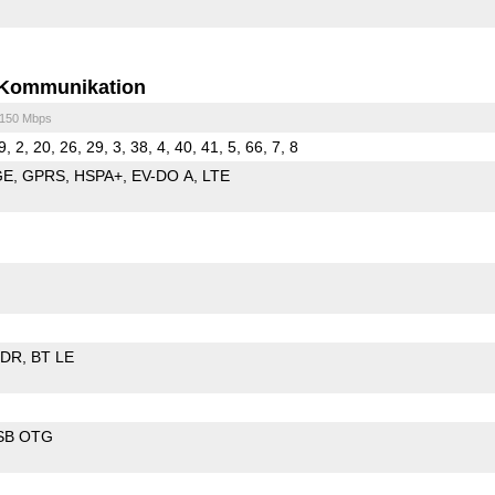
Kommunikation
/150 Mbps
9, 2, 20, 26, 29, 3, 38, 4, 40, 41, 5, 66, 7, 8
GE
GPRS
HSPA+
EV-DO A
LTE
EDR
BT LE
SB OTG