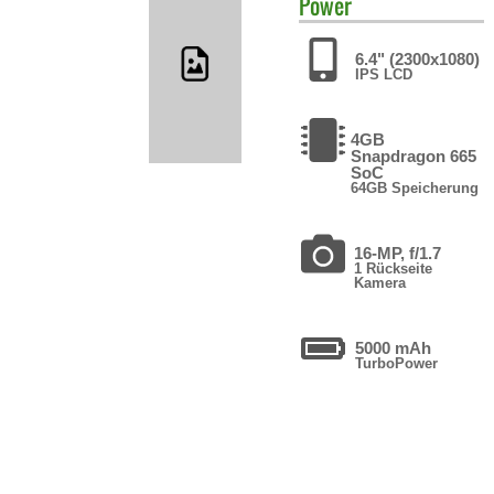
Power
6.4" (2300x1080)
IPS LCD
4GB
Snapdragon 665
SoC
64GB Speicherung
16-MP, f/1.7
1 Rückseite
Kamera
5000 mAh
TurboPower