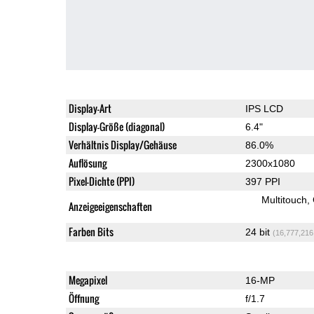
Display-Art
IPS LCD
Display-Größe (diagonal)
6.4"
Verhältnis Display/Gehäuse
86.0%
Auflösung
2300x1080
Pixel-Dichte (PPI)
397 PPI
Multitouch
Anzeigeeigenschaften
Farben Bits
24 bit
(16,777,216
Megapixel
16-MP
Öffnung
f/1.7