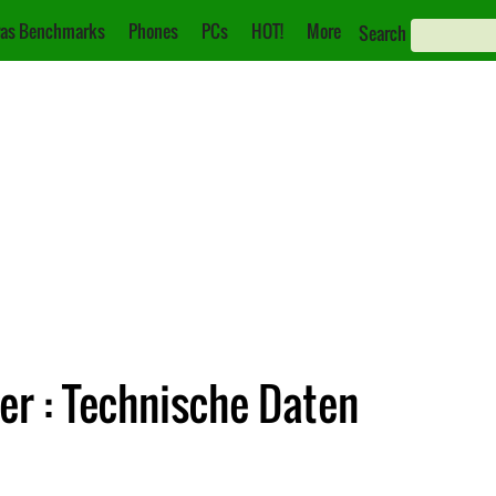
as Benchmarks
Phones
PCs
HOT!
More
Search
r : Technische Daten