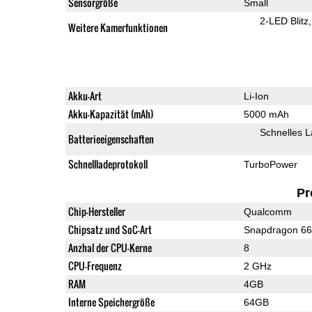
Sensorgröße
Small
2-LED Blitz
Weitere Kamerfunktionen
Akku-Art
Li-Ion
Akku-Kapazität (mAh)
5000 mAh
Schnelles 
Batterieeigenschaften
Schnellladeprotokoll
TurboPower
Pr
Chip-Hersteller
Qualcomm
Chipsatz und SoC-Art
Snapdragon 6
Anzhal der CPU-Kerne
8
CPU-Frequenz
2 GHz
RAM
4GB
Interne Speichergröße
64GB