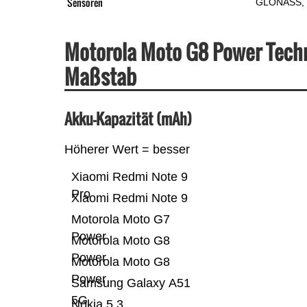
Sensoren
GLONASS
Motorola Moto G8 Power Tech
Maßstab
Akku-Kapazität (mAh)
Höherer Wert = besser
Xiaomi Redmi Note 9
Pro
Xiaomi Redmi Note 9
Motorola Moto G7
Power
Motorola Moto G8
Power
Motorola Moto G8
Power
Samsung Galaxy A51
5G
Nokia 5.3