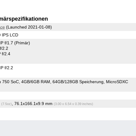
märspezifikationen
Ace
(Launched 2021-01-08)
0 IPS LCD
P f/1.7
(Primär)
/2.2
f/2.4
 f/2.2
n 750 SoC
4GB/6GB RAM
64GB/128GB Speicherung
MicroSDXC
g
, 76.1x166.1x9.9 mm
(7.5oz)
(3.00 x 6.54 x 0.39 inches)