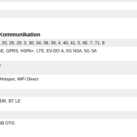
Kommunikation
, 20, 26, 29, 3, 30, 34, 38, 39, 4, 40, 41, 5, 66, 7, 71, 8
GE
GPRS
HSPA+
LTE
EV-DO A
5G NSA
5G SA
c
Hotspot
WiFi Direct
EDR
BT LE
SB OTG