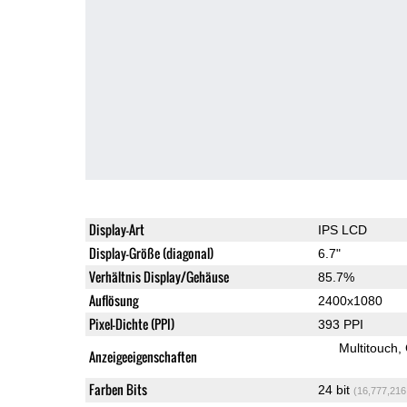
Display-Art
IPS LCD
Display-Größe (diagonal)
6.7"
Verhältnis Display/Gehäuse
85.7%
Auflösung
2400x1080
Pixel-Dichte (PPI)
393 PPI
Multitouch
Anzeigeeigenschaften
Farben Bits
24 bit
(16,777,216