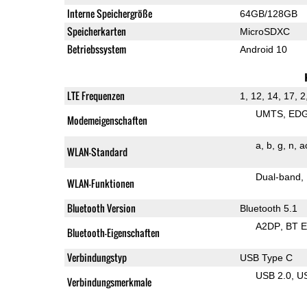
Interne Speichergröße
64GB/128GB
Speicherkarten
MicroSDXC
Betriebssystem
Android 10
LTE Frequenzen
1, 12, 14, 17, 2
UMTS
ED
Modemeigenschaften
a
b
g
n
a
WLAN-Standard
Dual-band
WLAN-Funktionen
Bluetooth Version
Bluetooth 5.1
A2DP
BT 
Bluetooth-Eigenschaften
Verbindungstyp
USB Type C
USB 2.0
U
Verbindungsmerkmale