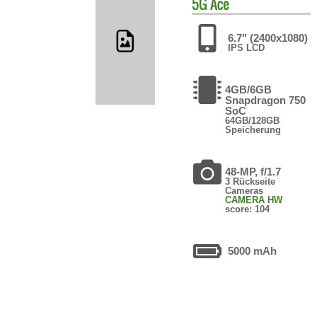
5G Ace
6.7" (2400x1080)
IPS LCD
4GB/6GB
Snapdragon 750
SoC
64GB/128GB
Speicherung
48-MP, f/1.7
3 Rückseite
Cameras
CAMERA HW
score: 104
5000 mAh