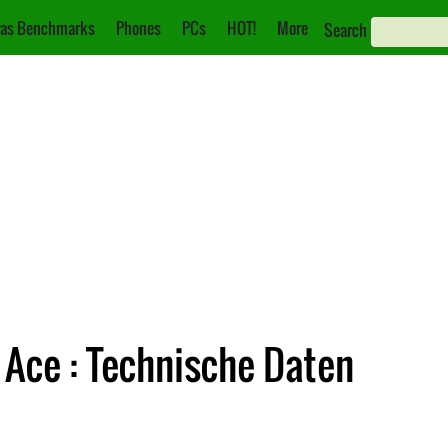
as Benchmarks
Phones
PCs
HOT!
More
Search
Ace : Technische Daten