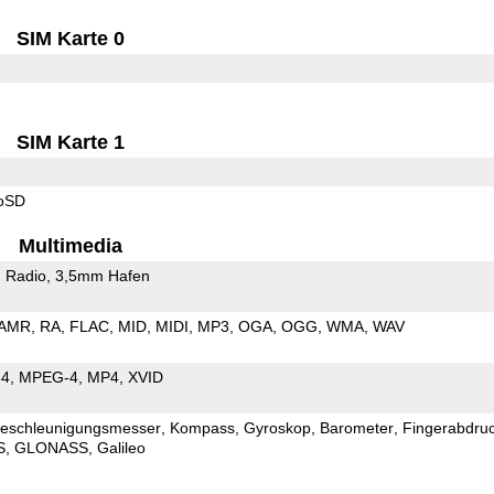
SIM Karte 0
SIM Karte 1
roSD
Multimedia
 Radio
3,5mm Hafen
AMR
RA
FLAC
MID
MIDI
MP3
OGA
OGG
WMA
WAV
64
MPEG-4
MP4
XVID
eschleunigungsmesser
Kompass
Gyroskop
Barometer
Fingerabdru
S
GLONASS
Galileo