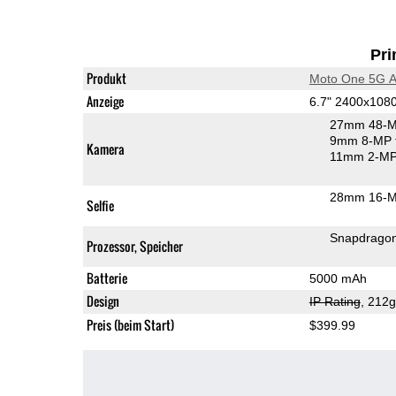
Pri
Produkt
Moto One 5G 
Anzeige
6.7" 2400x108
27mm 48-M
9mm 8-MP f
Kamera
11mm 2-MP 
28mm 16-MP
Selfie
Snapdrago
Prozessor, Speicher
Batterie
5000 mAh
Design
IP Rating
, 212
Preis (beim Start)
$399.99