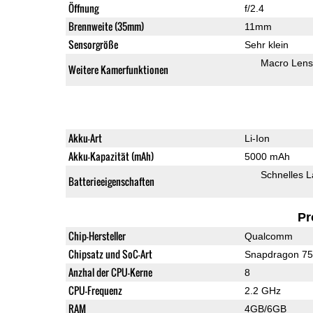
Öffnung
f/2.4
Brennweite (35mm)
11mm
Sensorgröße
Sehr klein
Macro Lens
Weitere Kamerfunktionen
Akku-Art
Li-Ion
Akku-Kapazität (mAh)
5000 mAh
Schnelles 
Batterieeigenschaften
Pr
Chip-Hersteller
Qualcomm
Chipsatz und SoC-Art
Snapdragon 7
Anzhal der CPU-Kerne
8
CPU-Frequenz
2.2 GHz
RAM
4GB/6GB