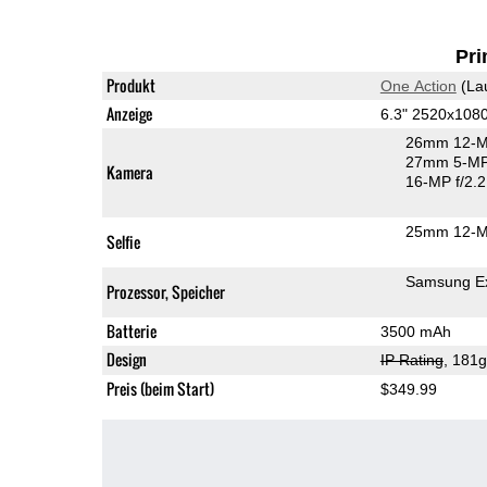
Pri
Produkt
One Action
(La
Anzeige
6.3" 2520x108
26mm 12-M
27mm 5-MP
Kamera
16-MP f/2.2
25mm 12-M
Selfie
Samsung E
Prozessor, Speicher
Batterie
3500 mAh
Design
IP Rating
, 181
Preis (beim Start)
$349.99