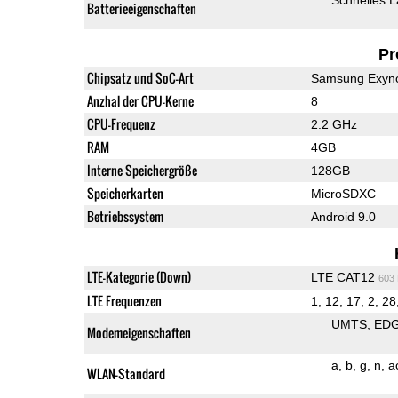
Batterieeigenschaften
Pr
Chipsatz und SoC-Art
Samsung Exyn
Anzhal der CPU-Kerne
8
CPU-Frequenz
2.2 GHz
RAM
4GB
Interne Speichergröße
128GB
Speicherkarten
MicroSDXC
Betriebssystem
Android 9.0
LTE-Kategorie (Down)
LTE CAT12
603
LTE Frequenzen
1, 12, 17, 2, 28,
UMTS
ED
Modemeigenschaften
a
b
g
n
a
WLAN-Standard