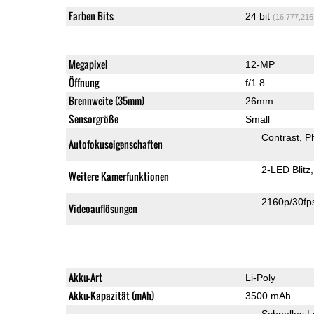
Farben Bits
24 bit
(16,777,216
Megapixel
12-MP
Öffnung
f/1.8
Brennweite (35mm)
26mm
Sensorgröße
Small
Contrast
P
Autofokuseigenschaften
2-LED Blitz
Weitere Kamerfunktionen
2160p/30fp
Videoauflösungen
Akku-Art
Li-Poly
Akku-Kapazität (mAh)
3500 mAh
Schnelles 