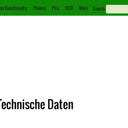
as Benchmarks
Phones
PCs
HOT!
More
Search
Technische Daten