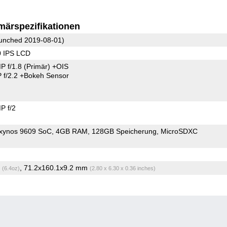
märspezifikationen
unched 2019-08-01)
0 IPS LCD
P f/1.8
(Primär)
+OIS
 f/2.2
+Bokeh Sensor
P f/2
xynos 9609 SoC
4GB RAM
128GB Speicherung
MicroSDXC
g
, 71.2x160.1x9.2 mm
(6.4oz)
(2.80 x 6.30 x 0.36 inches)