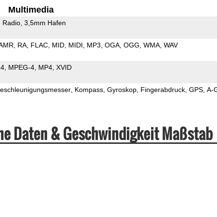
Multimedia
 Radio
3,5mm Hafen
AMR
RA
FLAC
MID
MIDI
MP3
OGA
OGG
WMA
WAV
64
MPEG-4
MP4
XVID
eschleunigungsmesser
Kompass
Gyroskop
Fingerabdruck
GPS
A-
che Daten & Geschwindigkeit Maßstab