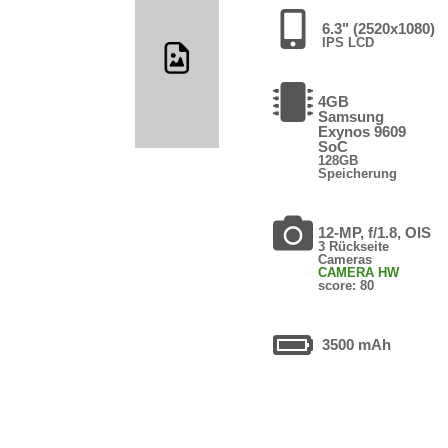
6.3" (2520x1080)
IPS LCD
4GB
Samsung
Exynos 9609
SoC
128GB
Speicherung
12-MP, f/1.8, OIS
3 Rückseite
Cameras
CAMERA HW
score: 80
3500 mAh