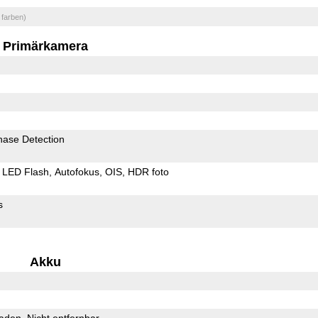
 farben)
Primärkamera
hase Detection
LED Flash
Autofokus
OIS
HDR foto
s
Akku
Laden
Nicht entfernbar