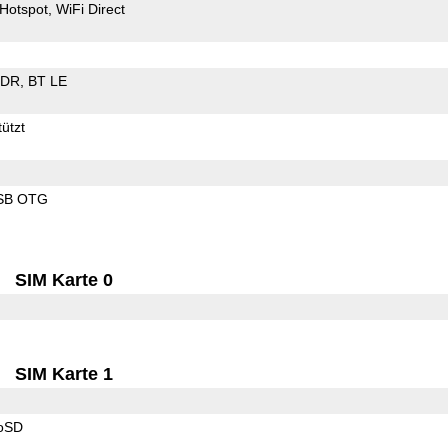
Hotspot
WiFi Direct
EDR
BT LE
ützt
SB OTG
SIM Karte 0
SIM Karte 1
roSD