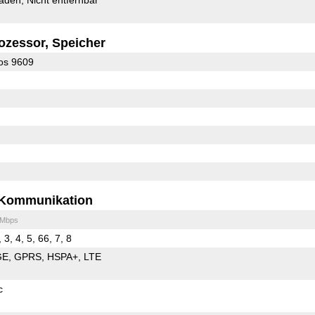
ozessor, Speicher
os 9609
Kommunikation
 Mbps
 3, 4, 5, 66, 7, 8
GE
GPRS
HSPA+
LTE
c