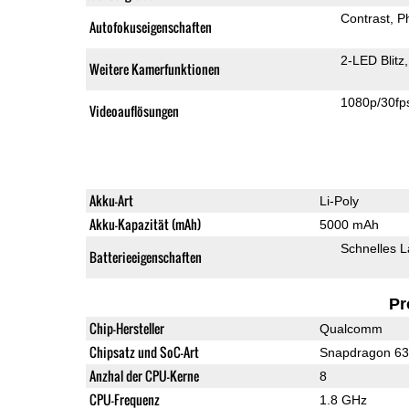
Contrast
P
Autofokuseigenschaften
2-LED Blitz
Weitere Kamerfunktionen
1080p/30fp
Videoauflösungen
Akku-Art
Li-Poly
Akku-Kapazität (mAh)
5000 mAh
Schnelles 
Batterieeigenschaften
Pr
Chip-Hersteller
Qualcomm
Chipsatz und SoC-Art
Snapdragon 6
Anzhal der CPU-Kerne
8
CPU-Frequenz
1.8 GHz