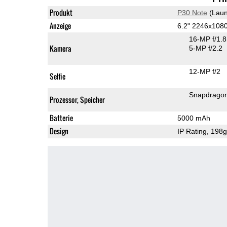
Produkt
P30 Note
(Laun
Anzeige
6.2" 2246x108
16-MP f/1.
Kamera
5-MP f/2.2
12-MP f/2
Selfie
Snapdrago
Prozessor, Speicher
Batterie
5000 mAh
Design
IP Rating
, 198