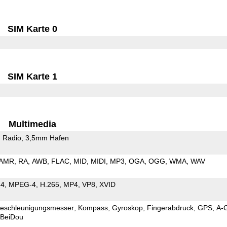
SIM Karte 0
SIM Karte 1
Multimedia
 Radio
3,5mm Hafen
AMR
RA
AWB
FLAC
MID
MIDI
MP3
OGA
OGG
WMA
WAV
64
MPEG-4
H.265
MP4
VP8
XVID
eschleunigungsmesser
Kompass
Gyroskop
Fingerabdruck
GPS
A-
BeiDou