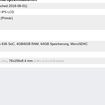
ched 2018-08-01)
0 IPS LCD
8
(Primär)
n 636 SoC
4GB/6GB RAM
64GB Speicherung
MicroSDXC
g
, 76x156x8.4 mm
(7oz)
(2.99 x 6.14 x 0.33 inches)