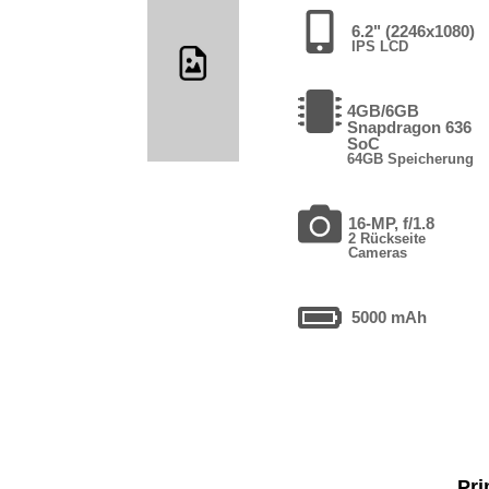
6.2" (2246x1080)
IPS LCD
4GB/6GB
Snapdragon 636
SoC
64GB Speicherung
16-MP, f/1.8
2 Rückseite
Cameras
5000 mAh
Pri