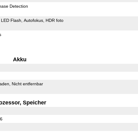
hase Detection
LED Flash
Autofokus
HDR foto
s
Akku
Laden
Nicht entfernbar
ozessor, Speicher
36