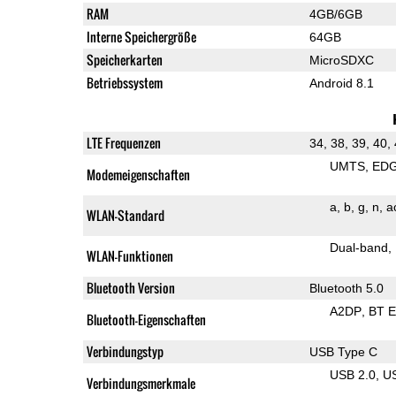
RAM
4GB/6GB
Interne Speichergröße
64GB
Speicherkarten
MicroSDXC
Betriebssystem
Android 8.1
LTE Frequenzen
34, 38, 39, 40,
UMTS
ED
Modemeigenschaften
a
b
g
n
a
WLAN-Standard
Dual-band
WLAN-Funktionen
Bluetooth Version
Bluetooth 5.0
A2DP
BT 
Bluetooth-Eigenschaften
Verbindungstyp
USB Type C
USB 2.0
U
Verbindungsmerkmale