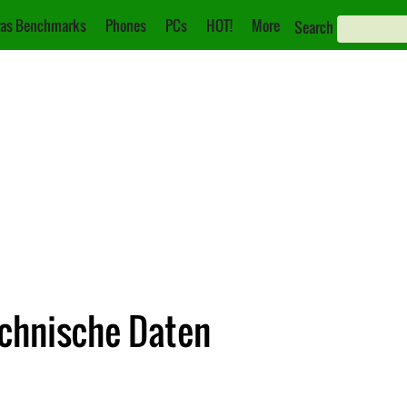
as Benchmarks
Phones
PCs
HOT!
More
Search
echnische Daten