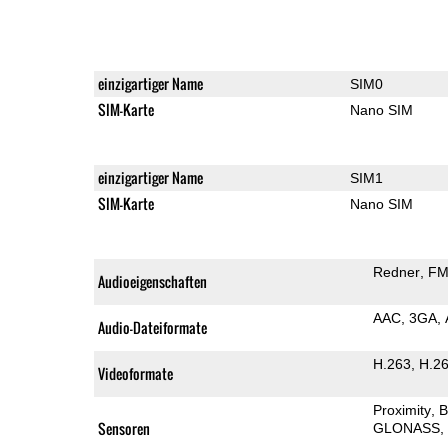
einzigartiger Name
SIM0
SIM-Karte
Nano SIM
einzigartiger Name
SIM1
SIM-Karte
Nano SIM
Redner
FM
Audioeigenschaften
AAC
3GA
Audio-Dateiformate
H.263
H.2
Videoformate
Proximity
B
Sensoren
GLONASS