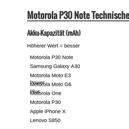
Motorola P30 Note Technisch
Akku-Kapazität (mAh)
Höherer Wert = besser
Motorola P30 Note
Samsung Galaxy A30
Motorola Moto E3
Power
Motorola Moto G6
Plus
Motorola One
Motorola P30
Apple iPhone X
Lenovo S850