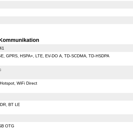
Kommunikation
 41
GE
GPRS
HSPA+
LTE
EV-DO A
TD-SCDMA
TD-HSDPA
c
Hotspot
WiFi Direct
EDR
BT LE
SB OTG