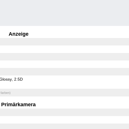
Anzeige
Glossy
2.5D
 farben)
Primärkamera