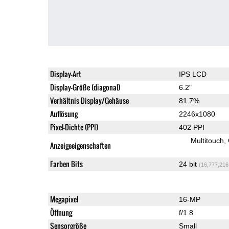
Display-Art
IPS LCD
Display-Größe (diagonal)
6.2"
Verhältnis Display/Gehäuse
81.7%
Auflösung
2246x1080
Pixel-Dichte (PPI)
402 PPI
Multitouch
Anzeigeeigenschaften
Farben Bits
24 bit
(16,777,216
Megapixel
16-MP
Öffnung
f/1.8
Sensorgröße
Small