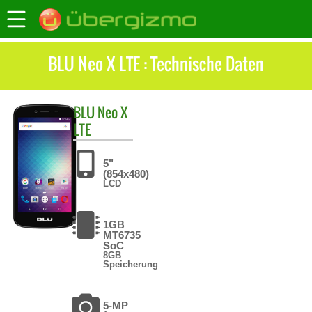
BLU Neo X LTE : Technische Daten
BLU
Neo X
LTE
5"
(854x480)
LCD
1GB
MT6735
SoC
8GB
Speicherung
5-MP