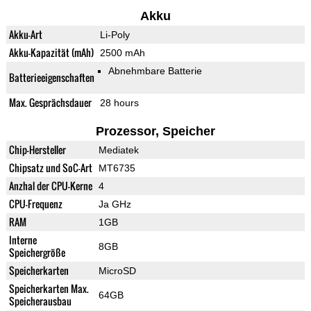
Akku
Akku-Art
Li-Poly
Akku-Kapazität (mAh)
2500 mAh
Abnehmbare Batterie
Batterieeigenschaften
Max. Gesprächsdauer
28 hours
Prozessor, Speicher
Chip-Hersteller
Mediatek
Chipsatz und SoC-Art
MT6735
Anzhal der CPU-Kerne
4
CPU-Frequenz
Ja GHz
RAM
1GB
Interne
8GB
Speichergröße
Speicherkarten
MicroSD
Speicherkarten Max.
64GB
Speicherausbau