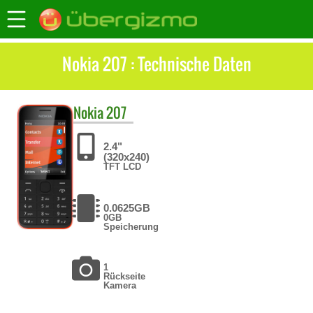
Nokia 207 : Technische Daten
Nokia
207
2.4"
(320x240)
TFT LCD
0.0625GB
0GB
Speicherung
1
Rückseite
Kamera