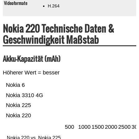
Videoformate
H.264
Nokia 220 Technische Daten &
Geschwindigkeit Maßstab
Akku-Kapazität (mAh)
Höherer Wert = besser
Nokia 6
Nokia 3310 4G
Nokia 225
Nokia 220
500
1000
1500
2000
2500
30
Nokia 220 vs. Nokia 225