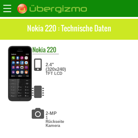
Nokia 220 : Technische Daten
Nokia
220
2.4"
(320x240)
TFT LCD
2-MP
1
Rückseite
Kamera