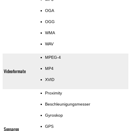
OGA
OGG
WMA
WAV
MPEG-4
MP4
Videoformate
XVID
Proximity
Beschleunigungsmesser
Gyroskop
GPS
Sensoren