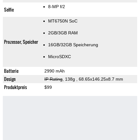
8-MP f/2
Selfie
MT6750N SoC
2GB/3GB RAM
Prozessor, Speicher
16GB/32GB Speicherung
MicroSDXC
Batterie
2990 mAh
Design
IP Rating
, 138g
, 68.65x146.25x8.7 mm
Produktpreis
$99