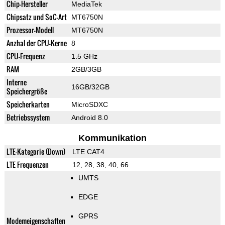
Chip-Hersteller
MediaTek
Chipsatz und SoC-Art
MT6750N
Prozessor-Modell
MT6750N
Anzhal der CPU-Kerne
8
CPU-Frequenz
1.5 GHz
RAM
2GB/3GB
Interne
16GB/32GB
Speichergröße
Speicherkarten
MicroSDXC
Betriebssystem
Android 8.0
Kommunikation
LTE-Kategorie (Down)
LTE CAT4
LTE Frequenzen
12, 28, 38, 40, 66
UMTS
EDGE
GPRS
Modemeigenschaften