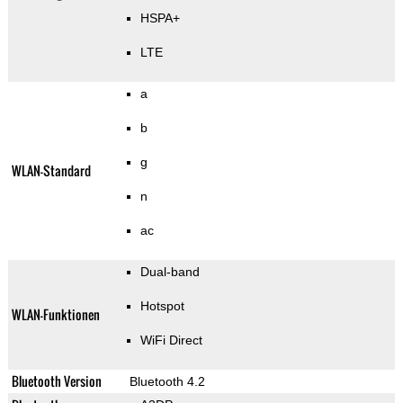
HSPA+
LTE
a
b
g
WLAN-Standard
n
ac
Dual-band
Hotspot
WLAN-Funktionen
WiFi Direct
Bluetooth Version
Bluetooth 4.2