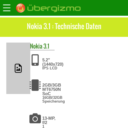
Nokia 3.1 : Technische Daten
Nokia
3.1
5.2"
(1440x720)
IPS LCD
2GB/3GB
MT6750N
SoC
16GB/32GB
Speicherung
13-MP,
f/2
1