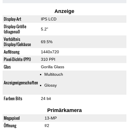
Anzeige
Display-Art
IPS LCD
Display-Größe
5.2"
(diagonal)
Verhältnis
69.5%
Display/Gehäuse
Auflösung
1440x720
Pixel-Dichte (PPI)
310 PPI
Glas
Gorilla Glass
Multitouch
Anzeigeeigenschaften
Glossy
Farben Bits
24 bit
Primärkamera
Megapixel
13-MP
Öffnung
f/2