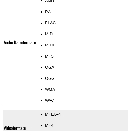
AMR
RA
FLAC
MID
Audio-Dateiformate
MIDI
MP3
OGA
OGG
WMA
WAV
MPEG-4
MP4
Videoformate