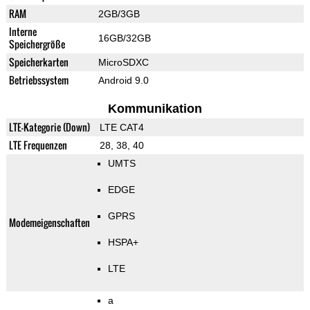
RAM
2GB/3GB
Interne
16GB/32GB
Speichergröße
Speicherkarten
MicroSDXC
Betriebssystem
Android 9.0
Kommunikation
LTE-Kategorie (Down)
LTE CAT4
LTE Frequenzen
28, 38, 40
UMTS
EDGE
GPRS
Modemeigenschaften
HSPA+
LTE
a