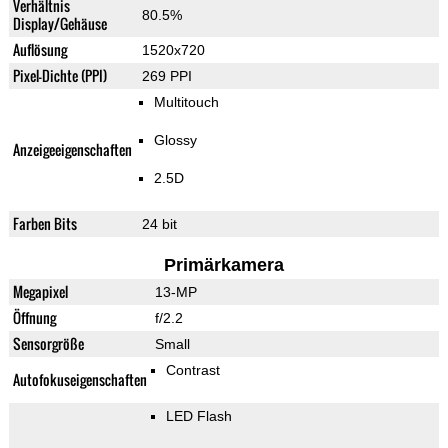
Verhältnis
80.5%
Display/Gehäuse
Auflösung
1520x720
Pixel-Dichte (PPI)
269 PPI
Multitouch
Glossy
Anzeigeeigenschaften
2.5D
Farben Bits
24 bit
Primärkamera
Megapixel
13-MP
Öffnung
f/2.2
Sensorgröße
Small
Contrast
Autofokuseigenschaften
LED Flash