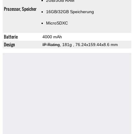
2GB/3GB RAM
Prozessor, Speicher
16GB/32GB Speicherung
MicroSDXC
Batterie
4000 mAh
Design
IP Rating
, 181g
, 76.24x159.44x8.6 mm