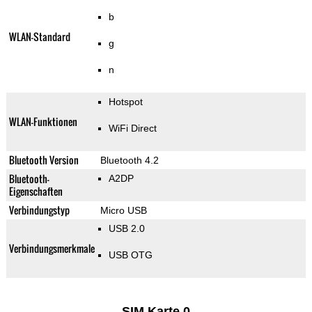
b
WLAN-Standard
g
n
Hotspot
WLAN-Funktionen
WiFi Direct
Bluetooth Version
Bluetooth 4.2
Bluetooth-
A2DP
Eigenschaften
Verbindungstyp
Micro USB
USB 2.0
Verbindungsmerkmale
USB OTG
SIM Karte 0