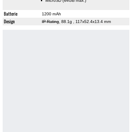
MicroSD (64GB max.)
Batterie
1200 mAh
Design
IP Rating
, 88.1g
, 117x52.4x13.4 mm