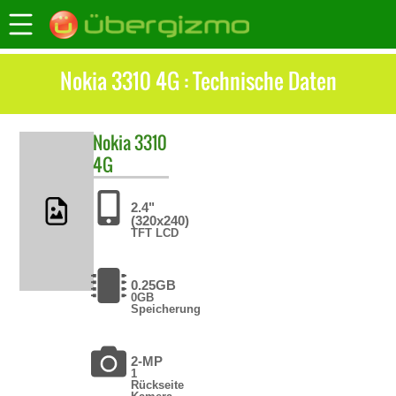
Nokia 3310 4G : Technische Daten
Nokia
3310
4G
2.4"
(320x240)
TFT LCD
0.25GB
0GB
Speicherung
2-MP
1
Rückseite