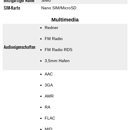
einzigartiger Name
SIM0
SIM-Karte
Nano SIM/MicroSD
Multimedia
Redner
FM Radio
Audioeigenschaften
FM Radio RDS
3,5mm Hafen
AAC
3GA
AMR
RA
FLAC
MID