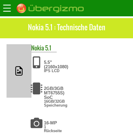
Nokia 5.1 : Technische Daten
Nokia
5.1
5.5"
(2160x1080)
IPS LCD
2GB/3GB
MT6755S)
SoC
16GB/32GB
Speicherung
16-MP
1
Rückseite