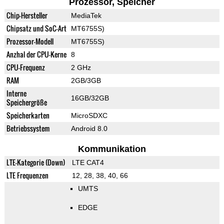
Prozessor, Speicher
Chip-Hersteller
MediaTek
Chipsatz und SoC-Art
MT6755S)
Prozessor-Modell
MT6755S)
Anzhal der CPU-Kerne
8
CPU-Frequenz
2 GHz
RAM
2GB/3GB
Interne
16GB/32GB
Speichergröße
Speicherkarten
MicroSDXC
Betriebssystem
Android 8.0
Kommunikation
LTE-Kategorie (Down)
LTE CAT4
LTE Frequenzen
12, 28, 38, 40, 66
UMTS
EDGE