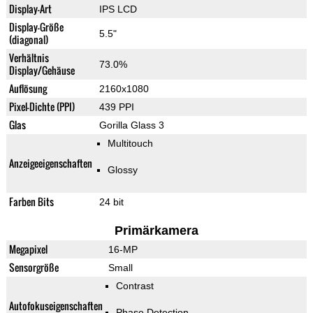
Display-Art
IPS LCD
Display-Größe
5.5"
(diagonal)
Verhältnis
73.0%
Display/Gehäuse
Auflösung
2160x1080
Pixel-Dichte (PPI)
439 PPI
Glas
Gorilla Glass 3
Multitouch
Anzeigeeigenschaften
Glossy
Farben Bits
24 bit
Primärkamera
Megapixel
16-MP
Sensorgröße
Small
Contrast
Autofokuseigenschaften
Phase Detection