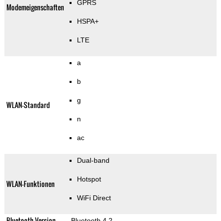
GPRS
Modemeigenschaften
HSPA+
LTE
a
b
g
WLAN-Standard
n
ac
Dual-band
Hotspot
WLAN-Funktionen
WiFi Direct
Bluetooth Version
Bluetooth 4.2