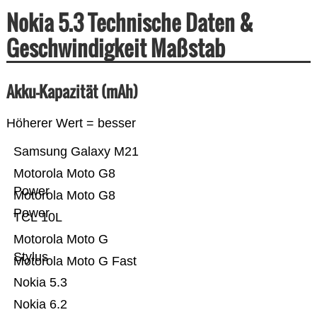
Nokia 5.3 Technische Daten &
Geschwindigkeit Maßstab
Akku-Kapazität (mAh)
Höherer Wert = besser
Samsung Galaxy M21
Motorola Moto G8
Power
Motorola Moto G8
Power
TCL 10L
Motorola Moto G
Stylus
Motorola Moto G Fast
Nokia 5.3
Nokia 6.2