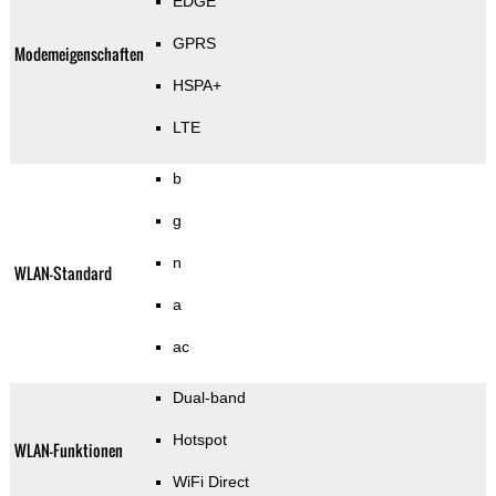
EDGE
GPRS
Modemeigenschaften
HSPA+
LTE
b
g
n
WLAN-Standard
a
ac
Dual-band
Hotspot
WLAN-Funktionen
WiFi Direct