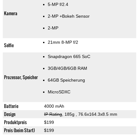
5-MP f/2.4
Kamera
2-MP
+Bokeh Sensor
2-MP
21mm 8-MP f/2
Selfie
Snapdragon 665 SoC
3GB/4GB/6GB RAM
Prozessor, Speicher
64GB Speicherung
MicroSDXC
Batterie
4000 mAh
Design
IP Rating
, 185g
, 76.6x164.3x8.5 mm
Produktpreis
$199
Preis (beim Start)
$199