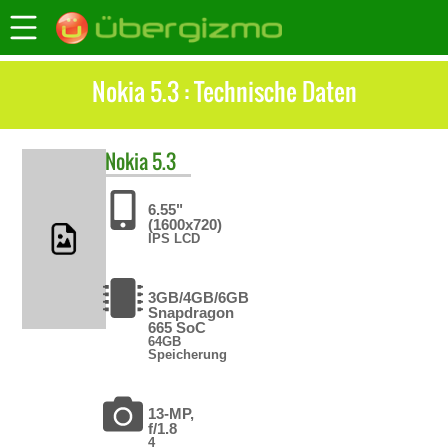
Nokia 5.3 : Technische Daten
Nokia
5.3
6.55"
(1600x720)
IPS LCD
3GB/4GB/6GB
Snapdragon
665 SoC
64GB
Speicherung
13-MP,
f/1.8
4