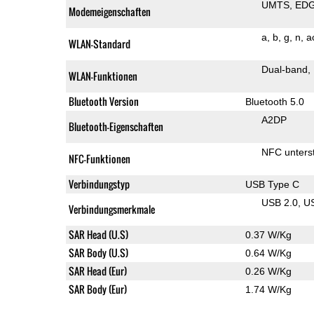
UMTS
ED
Modemeigenschaften
a
b
g
n
a
WLAN-Standard
Dual-band
WLAN-Funktionen
Bluetooth Version
Bluetooth 5.0
A2DP
Bluetooth-Eigenschaften
NFC unterst
NFC-Funktionen
Verbindungstyp
USB Type C
USB 2.0
U
Verbindungsmerkmale
SAR Head (U.S)
0.37 W/Kg
SAR Body (U.S)
0.64 W/Kg
SAR Head (Eur)
0.26 W/Kg
SAR Body (Eur)
1.74 W/Kg