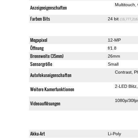
Multitouch
Anzeigeeigenschaften
Farben Bits
24 bit
(16,777,216
Megapixel
12-MP
Öffnung
f/1.8
Brennweite (35mm)
26mm
Sensorgröße
Small
Contrast
P
Autofokuseigenschaften
2-LED Blitz
Weitere Kamerfunktionen
1080p/30fp
Videoauflösungen
Akku-Art
Li-Poly