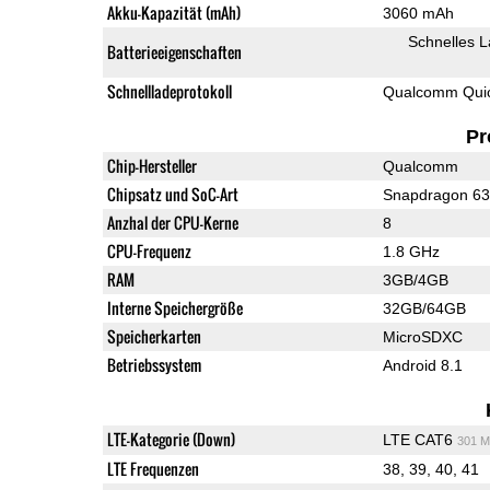
Akku-Kapazität (mAh)
3060 mAh
Schnelles 
Batterieeigenschaften
Schnellladeprotokoll
Qualcomm Quic
Pr
Chip-Hersteller
Qualcomm
Chipsatz und SoC-Art
Snapdragon 6
Anzhal der CPU-Kerne
8
CPU-Frequenz
1.8 GHz
RAM
3GB/4GB
Interne Speichergröße
32GB/64GB
Speicherkarten
MicroSDXC
Betriebssystem
Android 8.1
LTE-Kategorie (Down)
LTE CAT6
301 M
LTE Frequenzen
38, 39, 40, 41