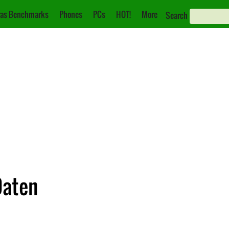
as Benchmarks
Phones
PCs
HOT!
More
Search
Daten