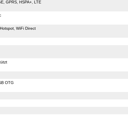
GE
GPRS
HSPA+
LTE
c
Hotspot
WiFi Direct
ützt
SB OTG