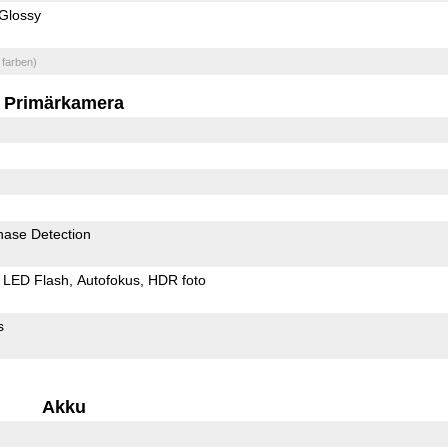
Glossy
 farben)
Primärkamera
hase Detection
LED Flash
Autofokus
HDR foto
s
Akku