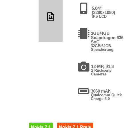
5.84"
(2280x1080)
IPS LCD
3GB/4GB
Snapdragon 636
SoC
32GB/64GB
Speicherung
12-MP, f/1.8
2 Rückseite
Cameras
3060 mAh
Qualcomm Quick
Charge 3.0
Nokia 7.1
Nokia 7.1 Preis