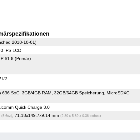
märspezifikationen
ched 2018-10-01)
80 IPS LCD
P f/1.8
(Primär)
 f/2
n 636 SoC
3GB/4GB RAM
32GB/64GB Speicherung
MicroSDXC
lcomm Quick Charge 3.0
g
, 71.18x149.7x9.14 mm
(5.6oz)
(2.80 x 5.89 x 0.36 inches)