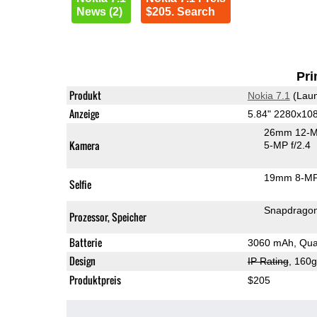
News (2)
$205. Search
Pri
Produkt
Nokia 7.1
(Laun
Anzeige
5.84" 2280x10
26mm 12-M
Kamera
5-MP f/2.4
19mm 8-MP
Selfie
Snapdrago
Prozessor, Speicher
Batterie
3060 mAh, Qua
Design
IP Rating
, 160
Produktpreis
$205