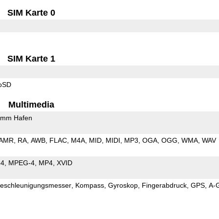
SIM Karte 0
SIM Karte 1
roSD
Multimedia
5mm Hafen
AMR
RA
AWB
FLAC
M4A
MID
MIDI
MP3
OGA
OGG
WMA
WAV
64
MPEG-4
MP4
XVID
eschleunigungsmesser
Kompass
Gyroskop
Fingerabdruck
GPS
A-