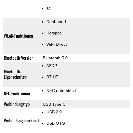
ac
Dual-band
Hotspot
WLAN-Funktionen
WiFi Direct
Bluetooth Version
Bluetooth 5.0
A2DP
Bluetooth-
Eigenschaften
BT LE
NFC unterstützt
NFC-Funktionen
Verbindungstyp
USB Type C
USB 2.0
Verbindungsmerkmale
USB OTG