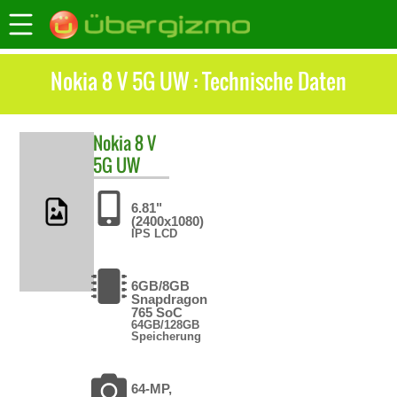
Nokia 8 V 5G UW : Technische Daten
Nokia
8 V
5G UW
6.81"
(2400x1080)
IPS LCD
6GB/8GB
Snapdragon
765 SoC
64GB/128GB
Speicherung
64-MP,