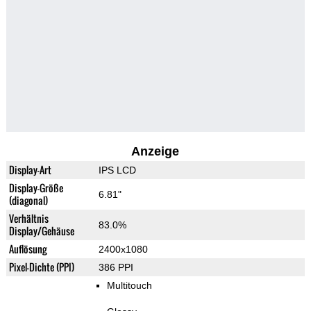
Anzeige
Display-Art
IPS LCD
Display-Größe
6.81"
(diagonal)
Verhältnis
83.0%
Display/Gehäuse
Auflösung
2400x1080
Pixel-Dichte (PPI)
386 PPI
Multitouch