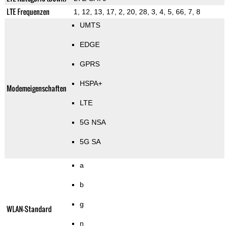
LTE Frequenzen
1, 12, 13, 17, 2, 20, 28, 3, 4, 5, 66, 7, 8
UMTS
EDGE
GPRS
HSPA+
Modemeigenschaften
LTE
5G NSA
5G SA
a
b
g
WLAN-Standard
n