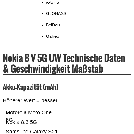
A-GPS
GLONASS
BeiDou
Galileo
Nokia 8 V 5G UW Technische Daten
& Geschwindigkeit Maßstab
Akku-Kapazität (mAh)
Höherer Wert = besser
Motorola Moto One
5G
Nokia 8.3 5G
Samsung Galaxy S21