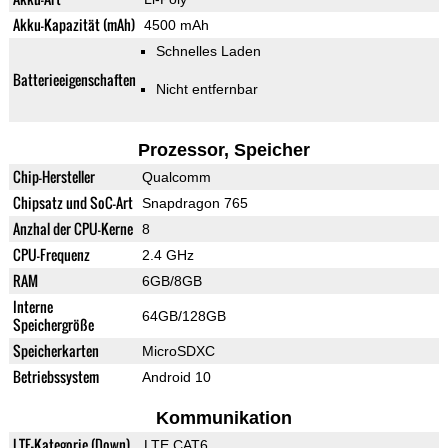
Akku-Kapazität (mAh)
4500 mAh
Schnelles Laden
Batterieeigenschaften
Nicht entfernbar
Prozessor, Speicher
Chip-Hersteller
Qualcomm
Chipsatz und SoC-Art
Snapdragon 765
Anzhal der CPU-Kerne
8
CPU-Frequenz
2.4 GHz
RAM
6GB/8GB
Interne
64GB/128GB
Speichergröße
Speicherkarten
MicroSDXC
Betriebssystem
Android 10
Kommunikation
LTE-Kategorie (Down)
LTE CAT6