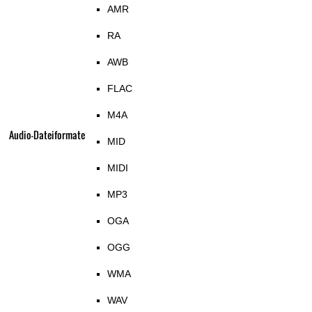
AMR
RA
AWB
FLAC
M4A
Audio-Dateiformate
MID
MIDI
MP3
OGA
OGG
WMA
WAV