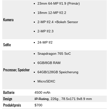
23mm 64-MP f/1.9
(Primär)
18mm 12-MP f/2.2
Kamera
2-MP f/2.4
+Bokeh Sensor
2-MP f/2.3
24-MP f/2
Selfie
Snapdragon 765 SoC
6GB/8GB RAM
Prozessor, Speicher
64GB/128GB Speicherung
MicroSDXC
Batterie
4500 mAh
Design
IP Rating
, 226g
, 78.5x171.9x8.9 mm
Produktpreis
$700