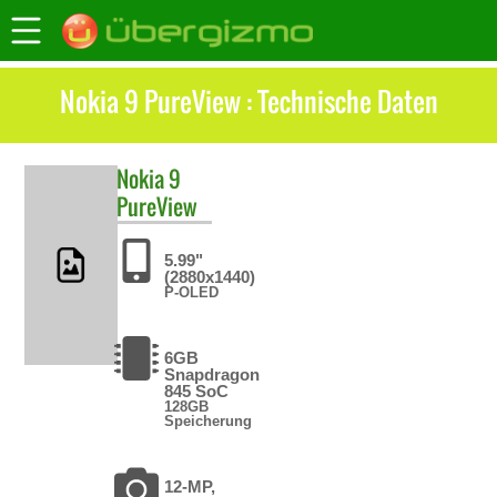
Nokia 9 PureView : Technische Daten
Nokia
9
PureView
5.99"
(2880x1440)
P-OLED
6GB
Snapdragon
845 SoC
128GB
Speicherung
12-MP,