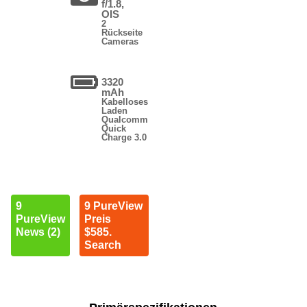
f/1.8,
OIS
2
Rückseite
Cameras
3320
mAh
Kabelloses
Laden
Qualcomm
Quick
Charge 3.0
9
9 PureView
PureView
Preis
News (2)
$585.
Search