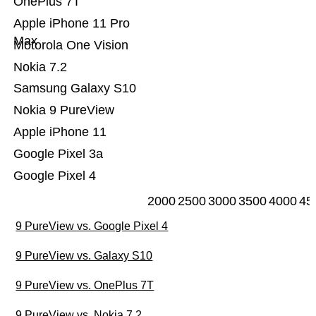
OnePlus 7T
Apple iPhone 11 Pro
Max
Motorola One Vision
Nokia 7.2
Samsung Galaxy S10
Nokia 9 PureView
Apple iPhone 11
Google Pixel 3a
Google Pixel 4
2000
2500
3000
3500
4000
45
9 PureView vs. Google Pixel 4
9 PureView vs. Galaxy S10
9 PureView vs. OnePlus 7T
9 PureView vs. Nokia 7.2