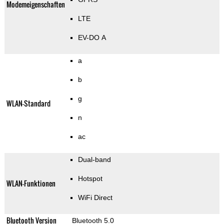
Modemeigenschaften
LTE
EV-DO A
a
b
g
WLAN-Standard
n
ac
Dual-band
Hotspot
WLAN-Funktionen
WiFi Direct
Bluetooth Version
Bluetooth 5.0