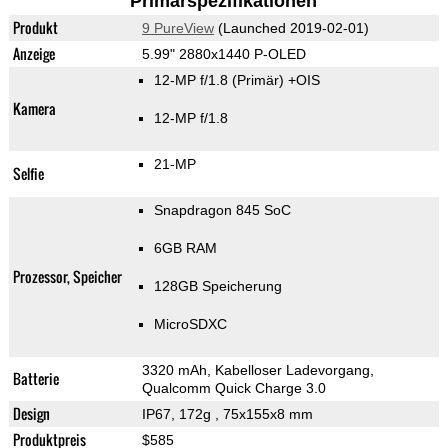
Primärspezifikationen
Produkt
9 PureView
(Launched 2019-02-01)
Anzeige
5.99" 2880x1440 P-OLED
12-MP f/1.8
(Primär)
+OIS
Kamera
12-MP f/1.8
21-MP
Selfie
Snapdragon 845 SoC
6GB RAM
Prozessor, Speicher
128GB Speicherung
MicroSDXC
3320 mAh, Kabelloser Ladevorgang,
Batterie
Qualcomm Quick Charge 3.0
Design
IP67, 172g
, 75x155x8 mm
Produktpreis
$585