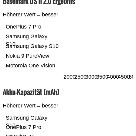
Basemark OS II 2.0 Ergebnis
Höherer Wert = besser
OnePlus 7 Pro
Samsung Galaxy
S10+
Samsung Galaxy S10
Nokia 9 PureView
Motorola One Vision
2000
2500
3000
3500
4000
4500
50
Akku-Kapazität (mAh)
Höherer Wert = besser
Samsung Galaxy
S10+
OnePlus 7 Pro