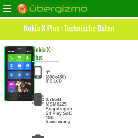
Nokia X Plus : Technische Daten
Nokia
X
Plus
4"
(800x480)
IPS LCD
0.75GB
MSM8225
Snapdragon
S4 Play SoC
4GB
Speicherung