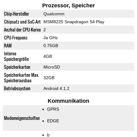
Prozessor, Speicher
Chip-Hersteller
Qualcomm
Chipsatz und SoC-Art
MSM8225 Snapdragon S4 Play
Anzhal der CPU-Kerne
2
CPU-Frequenz
Ja GHz
RAM
0.75GB
Interne
4GB
Speichergröße
Speicherkarten
MicroSD
Speicherkarten Max.
32GB
Speicherausbau
Betriebssystem
Android 4.1.2
Kommunikation
GPRS
Modemeigenschaften
EDGE
b