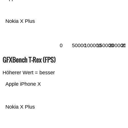
Nokia X Plus
0
50000
100000
150000
200000
25
GFXBench T-Rex (FPS)
Höherer Wert = besser
Apple iPhone X
Nokia X Plus