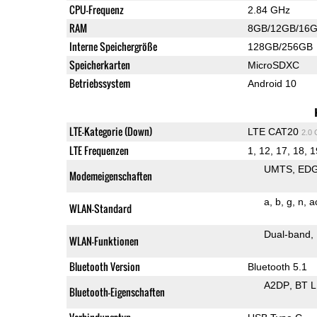
CPU-Frequenz
2.84 GHz
RAM
8GB/12GB/16
Interne Speichergröße
128GB/256GB
Speicherkarten
MicroSDXC
Betriebssystem
Android 10
LTE-Kategorie (Down)
LTE CAT20
2.0
LTE Frequenzen
1, 12, 17, 18, 1
UMTS
ED
Modemeigenschaften
a
b
g
n
a
WLAN-Standard
Dual-band
WLAN-Funktionen
Bluetooth Version
Bluetooth 5.1
A2DP
BT 
Bluetooth-Eigenschaften