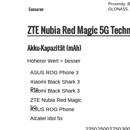
Proximity
B
Sensoren
GLONASS
ZTE Nubia Red Magic 5G Tech
Akku-Kapazität (mAh)
Höherer Wert = besser
ASUS ROG Phone 3
Xiaomi Black Shark 3
Pro
Xiaomi Black Shark 3
ZTE Nubia Red Magic
5G
ASUS ROG Phone
Alcatel Idol 5s
2250
2500
2750
30