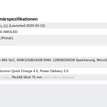
märspezifikationen
ic 5G
(Launched 2020-03-12)
080 AMOLED
8
(Primär)
n 865 SoC
8GB/12GB/16GB RAM
128GB/256GB Speicherung
Micro
comm Quick Charge 4.0, Power Delivery 3.0
g
, 78x168.56x9.75 mm
(7.7oz)
(3.07 x 6.64 x 0.38 inches)