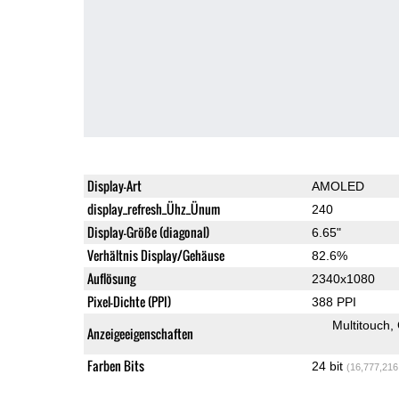
Display-Art
AMOLED
display_refresh_Ühz_Ünum
240
Display-Größe (diagonal)
6.65"
Verhältnis Display/Gehäuse
82.6%
Auflösung
2340x1080
Pixel-Dichte (PPI)
388 PPI
Multitouch
Anzeigeeigenschaften
Farben Bits
24 bit
(16,777,216