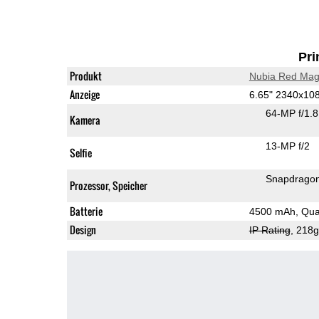
Pri
Produkt
Nubia Red Mag
Anzeige
6.65" 2340x1
64-MP f/1.
Kamera
13-MP f/2
Selfie
Snapdrago
Prozessor, Speicher
Batterie
4500 mAh, Qual
Design
IP Rating
, 218