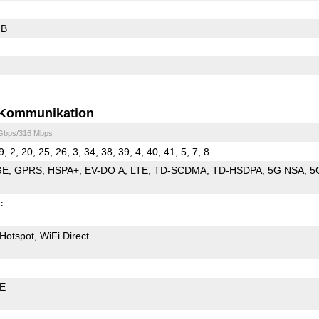
GB
Kommunikation
 Gbps/316 Mbps
9, 2, 20, 25, 26, 3, 34, 38, 39, 4, 40, 41, 5, 7, 8
GE
GPRS
HSPA+
EV-DO A
LTE
TD-SCDMA
TD-HSDPA
5G NSA
5
c
Hotspot
WiFi Direct
LE