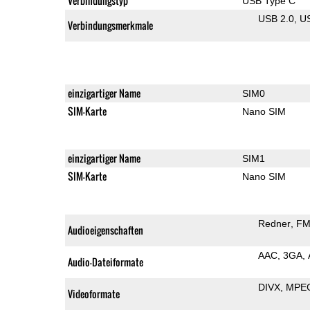
Verbindungstyp
USB Type C
USB 2.0
U
Verbindungsmerkmale
einzigartiger Name
SIM0
SIM-Karte
Nano SIM
einzigartiger Name
SIM1
SIM-Karte
Nano SIM
Redner
FM
Audioeigenschaften
AAC
3GA
Audio-Dateiformate
DIVX
MPE
Videoformate