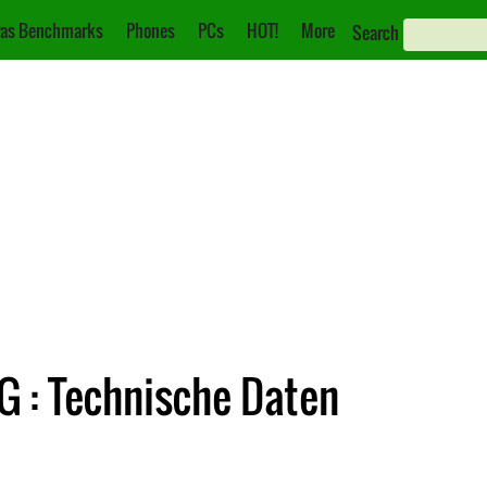
as Benchmarks
Phones
PCs
HOT!
More
Search
G : Technische Daten