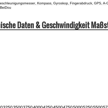
eschleunigungsmesser
Kompass
Gyroskop
Fingerabdruck
GPS
A-
BeiDou
nische Daten & Geschwindigkeit Maßs
00
3250
3500
3750
4000
4250
4500
4750
5000
5250
5500
57