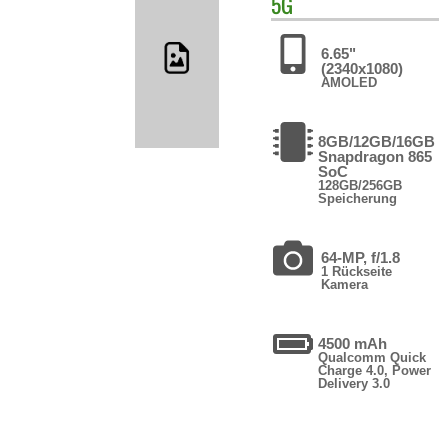
5G
6.65"
(2340x1080)
AMOLED
8GB/12GB/16GB
Snapdragon 865
SoC
128GB/256GB
Speicherung
64-MP, f/1.8
1 Rückseite
Kamera
4500 mAh
Qualcomm Quick
Charge 4.0, Power
Delivery 3.0