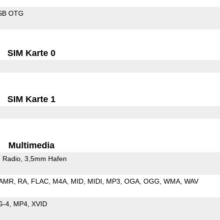
SB OTG
SIM Karte 0
SIM Karte 1
Multimedia
 Radio
3,5mm Hafen
AMR
RA
FLAC
M4A
MID
MIDI
MP3
OGA
OGG
WMA
WAV
G-4
MP4
XVID