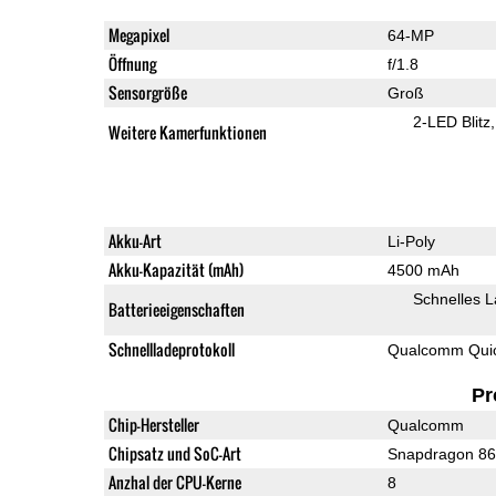
Megapixel
64-MP
Öffnung
f/1.8
Sensorgröße
Groß
2-LED Blitz
Weitere Kamerfunktionen
Akku-Art
Li-Poly
Akku-Kapazität (mAh)
4500 mAh
Schnelles 
Batterieeigenschaften
Schnellladeprotokoll
Qualcomm Quick
Pr
Chip-Hersteller
Qualcomm
Chipsatz und SoC-Art
Snapdragon 8
Anzhal der CPU-Kerne
8