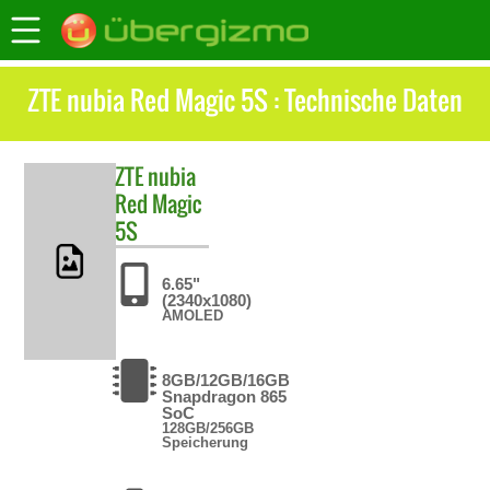
ZTE nubia Red Magic 5S : Technische Daten
ZTE
nubia
Red Magic
5S
6.65"
(2340x1080)
AMOLED
8GB/12GB/16GB
Snapdragon 865
SoC
128GB/256GB
Speicherung