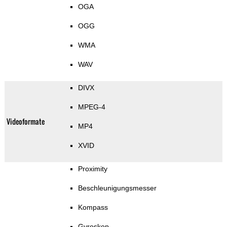
OGA
OGG
WMA
WAV
DIVX
MPEG-4
Videoformate
MP4
XVID
Proximity
Beschleunigungsmesser
Kompass
Gyroskop