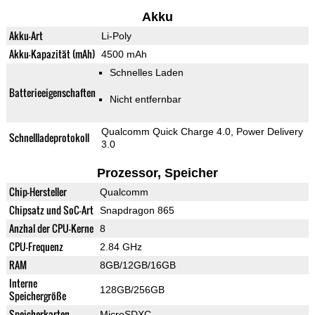
Akku
Akku-Art
Li-Poly
Akku-Kapazität (mAh)
4500 mAh
Schnelles Laden
Batterieeigenschaften
Nicht entfernbar
Qualcomm Quick Charge 4.0, Power Delivery
Schnellladeprotokoll
3.0
Prozessor, Speicher
Chip-Hersteller
Qualcomm
Chipsatz und SoC-Art
Snapdragon 865
Anzhal der CPU-Kerne
8
CPU-Frequenz
2.84 GHz
RAM
8GB/12GB/16GB
Interne
128GB/256GB
Speichergröße
Speicherkarten
MicroSDXC