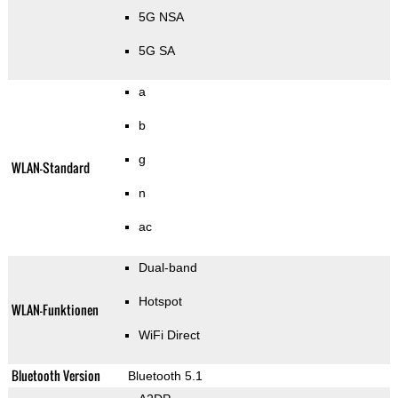
5G NSA
5G SA
a
b
g
WLAN-Standard
n
ac
Dual-band
Hotspot
WLAN-Funktionen
WiFi Direct
Bluetooth Version
Bluetooth 5.1