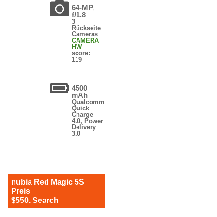
64-MP,
f/1.8
3
Rückseite
Cameras
CAMERA
HW
score:
119
4500
mAh
Qualcomm
Quick
Charge
4.0, Power
Delivery
3.0
nubia Red Magic 5S
Preis
$550. Search