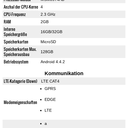
Anzhal der CPU-Kerne
4
CPU-Frequenz
2.3 GHz
RAM
2GB
Interne
16GB/32GB
Speichergröße
Speicherkarten
MicroSD
Speicherkarten Max.
128GB
Speicherausbau
Betriebssystem
Android 4.4.2
Kommunikation
LTE-Kategorie (Down)
LTE CAT4
GPRS
EDGE
Modemeigenschaften
LTE
a