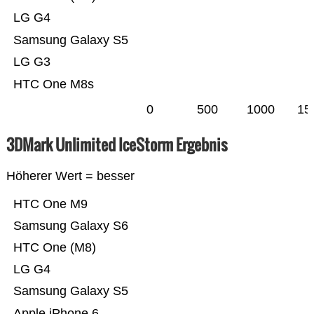
LG G4
Samsung Galaxy S5
LG G3
HTC One M8s
0
500
1000
15
3DMark Unlimited IceStorm Ergebnis
Höherer Wert = besser
HTC One M9
Samsung Galaxy S6
HTC One (M8)
LG G4
Samsung Galaxy S5
Apple iPhone 6