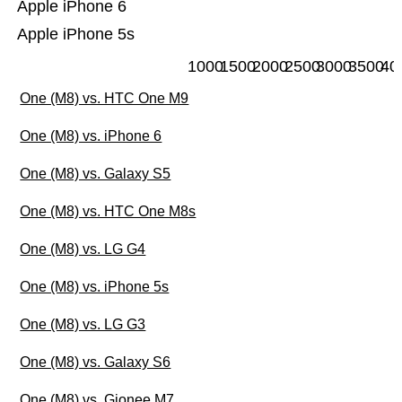
Apple iPhone 6
Apple iPhone 5s
1000
1500
2000
2500
3000
3500
40
One (M8) vs. HTC One M9
One (M8) vs. iPhone 6
One (M8) vs. Galaxy S5
One (M8) vs. HTC One M8s
One (M8) vs. LG G4
One (M8) vs. iPhone 5s
One (M8) vs. LG G3
One (M8) vs. Galaxy S6
One (M8) vs. Gionee M7