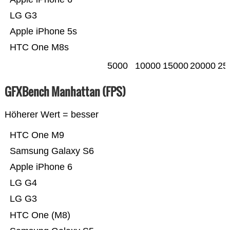
LG G3
Apple iPhone 5s
HTC One M8s
5000
10000
15000
20000
25
GFXBench Manhattan (FPS)
Höherer Wert = besser
HTC One M9
Samsung Galaxy S6
Apple iPhone 6
LG G4
LG G3
HTC One (M8)