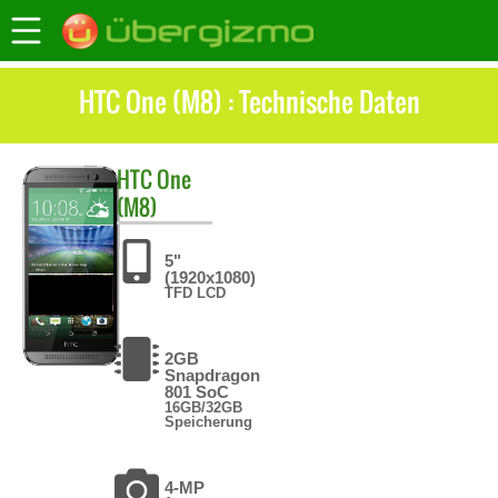
HTC One (M8) : Technische Daten
HTC
One
(M8)
5"
(1920x1080)
TFD LCD
2GB
Snapdragon
801 SoC
16GB/32GB
Speicherung
4-MP