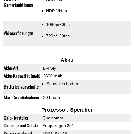
Kamerfunktionen
HDR Video
1080p/60fps
Videoauflösungen
720p/120fps
Akku
Akku-Art
Li-Poly
Akku-Kapazität (mAh)
2600 mAh
Schnelles Laden
Batterieeigenschaften
Max. Gesprächsdauer
20 hours
Prozessor, Speicher
Chip-Hersteller
Qualcomm
Chipsatz und SoC-Art
Snapdragon 801
Prozessor-Modell
MSM8974AB