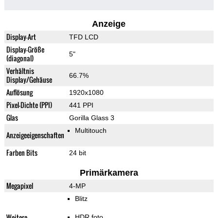
Anzeige
Display-Art
TFD LCD
Display-Größe
5"
(diagonal)
Verhältnis
66.7%
Display/Gehäuse
Auflösung
1920x1080
Pixel-Dichte (PPI)
441 PPI
Glas
Gorilla Glass 3
Multitouch
Anzeigeeigenschaften
Farben Bits
24 bit
Primärkamera
Megapixel
4-MP
Blitz
Weitere
HDR foto