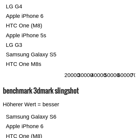
LG G4
Apple iPhone 6
HTC One (M8)
Apple iPhone 5s
LG G3
Samsung Galaxy S5
HTC One M8s
20000
30000
40000
50000
60000
70
benchmark 3dmark slingshot
Höherer Wert = besser
Samsung Galaxy S6
Apple iPhone 6
HTC One (M8)